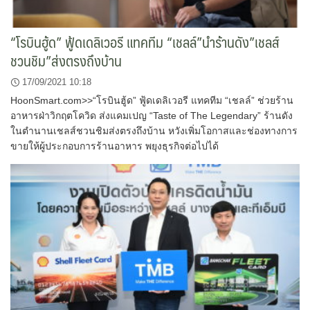
“โรบินฮู้ด” ฟู้ดเดลิเวอรี แทคทีม “เชลล์”นำร้านดัง”เชลส์
ชวนชิม”ส่งตรงถึงบ้าน
17/09/2021 10:18
HoonSmart.com>>“โรบินฮู้ด” ฟู้ดเดลิเวอรี แทคทีม “เชลล์” ช่วยร้าน
อาหารฝ่าวิกฤตโควิด ส่งแคมเปญ “Taste of The Legendary” ร้านดัง
ในตำนานเชลส์ชวนชิมส่งตรงถึงบ้าน หวังเพิ่มโอกาสและช่องทางการ
ขายให้ผู้ประกอบการร้านอาหาร พยุงธุรกิจต่อไปได้