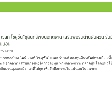
 เวลท์ โซลูชั่น”ชูสินทรัพย์นอกตลาด เสริมพอร์ตต้านผันผวน รับม
แน่นอน
025 14:20
com>>”บล.ไพน์ เวลท์ โซลูชั่น” แนะปรับพอร์ตลงทุนสินทรัพย์ทางเลือก ทั้
ะนอกตลาด เสริมแกร่งพอร์ตการลงทุน ท่ามกลางภาวะตลาดหุ้นโลกแนวโน
ผันผวนสูงและมีราคาที่ไม่ถูก เพื่อรับมือความไม่แน่นอนในอนาคต