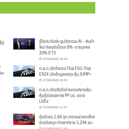
ือ
รู้ใจประกันภัย ชูนวัตกรรม AI – สินค้า
ใหม่ ชิงแชร์เบี้ยรถ 6% -รายบุคคล
20% ปี’73
07/08/2026 18:18
ง
ก.ล.ต.เฮียริ่งกอง Thai ESG-Thai
ESGX เปิดข้อมูลลงทุน หุ้น JUMP+
้ม
07/08/2026 18:05
ก.ล.ต.เปิดเฮียริ่งร่างเกณฑ์ขายหุ้น-
หุ้นกู้แปลงสภาพ PP บจ. ตลาด
LiVEx
07/08/2026 17:57
หุ้นปิดลบ 2.64 จุด เทรดแผ่วลดเสี่ยง
ช่วงวันหยุด ต่างชาติขาย 3,294 ลบ.
07/08/2026 17:34