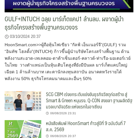
GULF+INTUCH ฉลุย มาร์เก็ตแคป1 ล้านลบ. ผงาดผู้นำ
ธุรกิจโครงสร้างพื้นฐานครบวงจร
03/10/2024 20:37
HoonSmart.com>>ผู้ถือหุ้นไฟเขียว “กัลฟ์ เอ็นเนอร์จี”(GULF) รวม
“อินทัช โฮลดิ้ง”(INTUCH) ก้าวขึ้นผู้นำบริษัทโครงสร้างพื้นฐาน ด้าน
พลังงานสะอาด-เทเลคอม-ดาต้าเซ็นเตอร์-คลาวด์-ท่าเรือ-มอเตอร์เวย์
ในไทย วางตำแหน่งเป็นหุ้นเติบโตสูงที่ยังมีปันผล มาร์เก็ตแคปใหญ่
เฉียด 1 ล้านล้านบาท เตะตานักลงทุนสถาบัน อนาคตหวังรายได้
พลังงาน 50% ธุรกิจโทรคมนาคมและอื่นๆ 50%
SCG CBM เร่งยกระดับแข่งขันธุรกิจวัสดุก่อสร้าง สู่
Smart & Green หนุนรง. Q-CON สงขลา ฐานผลิตอิฐ
มวลเบาอัจฉริยะแห่งแรกในอาเซียน
06/08/2026 23:31
หนังสือพิมพ์ HoonSmart ก้าวสู่ปีที่ 9 ฉบับวันที่ 7
ส.ค. 2569
06/08/2026 20:37