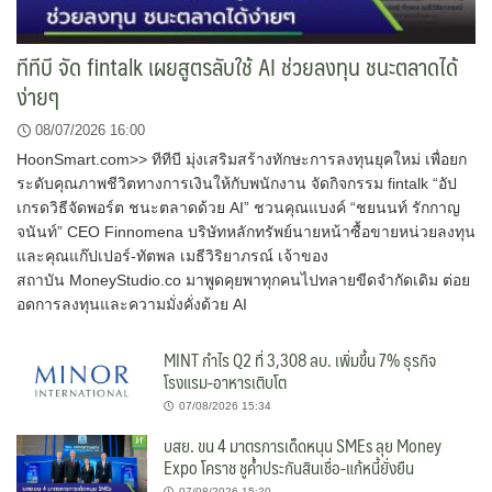
ทีทีบี จัด fintalk เผยสูตรลับใช้ AI ช่วยลงทุน ชนะตลาดได้
ง่ายๆ
08/07/2026 16:00
HoonSmart.com>> ทีทีบี มุ่งเสริมสร้างทักษะการลงทุนยุคใหม่ เพื่อยก
ระดับคุณภาพชีวิตทางการเงินให้กับพนักงาน จัดกิจกรรม fintalk “อัป
เกรดวิธีจัดพอร์ต ชนะตลาดด้วย AI” ชวนคุณแบงค์ “ชยนนท์ รักกาญ
จนันท์” CEO Finnomena บริษัทหลักทรัพย์นายหน้าซื้อขายหน่วยลงทุน
และคุณแก๊ปเปอร์-ทัตพล เมธีวิริยาภรณ์ เจ้าของ
สถาบัน MoneyStudio.co มาพูดคุยพาทุกคนไปทลายขีดจำกัดเดิม ต่อย
อดการลงทุนและความมั่งคั่งด้วย AI
MINT กำไร Q2 ที่ 3,308 ลบ. เพิ่มขึ้น 7% ธุรกิจ
โรงแรม-อาหารเติบโต
07/08/2026 15:34
บสย. ขน 4 มาตรการเด็ดหนุน SMEs ลุย Money
Expo โคราช ชูค้ำประกันสินเชื่อ-แก้หนี้ยั่งยืน
07/08/2026 15:20