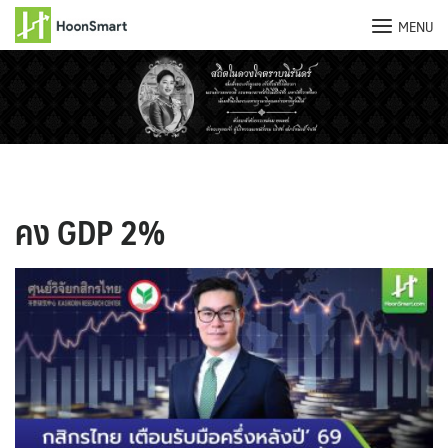
MENU
Skip
to
content
คง GDP 2%