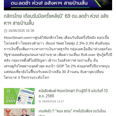
กสิกรไทย เตือนรับมือครึ่งหลังปี’ 69 ดบ.ลดช้า ห่วง! อสัง
หาฯ สายป่านสั้น
16/06/2026 16:39
HoonSmart.com>>ศูนย์วิจัยกสิกรไทย เตือนรับมือครึ่งปีหลัง ดอกเบี้ย
โลกลดช้า-ไทยทรงตัวยาว -Bond Yield ไทยพุ่ง 2.3%-3.3% ดันต้นทุน
การเงินขึ้นเพิ่มภาระทางการเงินภาคธุรกิจ กลุ่มเอสเอ็มอีน่าห่วงสุดร้อง
รัฐช่วยลดต้นทุนก่อนสายป่านขาด เพิ่มความเสี่ยง Roll-over หุ้นกู้ครึ่งปี
หลัง กลุ่มเรทติ้งดีไม่มีปัญหา เฝ้าระวังอสังหาฯสายป่านสั้น ลั่น
เศรษฐกิจไทยผ่านจุดต่ำสุด คงเป้า GDP โต 2% ส่งออกครึ่งปีแรกหนุน
แต่ท่องเที่ยวยังไม่ฟื้นปรับลดเป้าเหลือ 30 ล้านคน จับตาจุดเปลี่ยน
ไตรมาส 4 กิจกรรมระดับโลก
หนังสือพิมพ์ HoonSmart ก้าวสู่ปีที่ 9 ฉบับวันที่ 10
ส.ค. 2569
09/08/2026 13:27
เกมส์แล้ว !! “หมอ สรณ” ศาลไม่รับฟ้อง รอวันโดน
ปลด