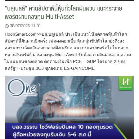
“บลูเบลล์” คาดสัปดาห์นี้หุ้นทั่วโลกผันผวน แนะกระจาย
พอร์ตผ่านกองทุน Multi-Asset
30/07/2026 11:01
HoonSmart.com>>บล.บลูเบลล์ ประเมินแนวโน้มตลาดหุ้นทั่วโลก
สัปดาห์นี้ผันผวนอีกครั้ง เฟดคงดอกเบี้ย หุ้นกลุ่มชิปทั่วโลกยังดิ่งลง
สถานการณ์ตะวันออกกลางตึงเครียด แนะกระจายพอร์ตไปในหลาก
หลายสินทรัพย์ ผ่านกองทุน Multi-Asset รับมือความผันผวนจากความ
ไม่แน่นอนของตลาด ติดตามเงินเฟ้อ PCE – GDP ไตรมาส 2 ของ
สหรัฐฯ -ประชุม BOJ ชูกองเด่น ES-GAINCOME