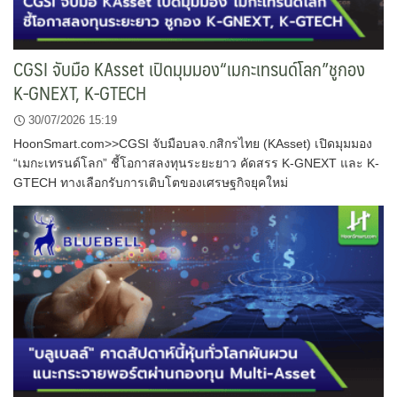
CGSI จับมือ KAsset เปิดมุมมอง“เมกะเทรนด์โลก”ชูกอง
K-GNEXT, K-GTECH
30/07/2026 15:19
HoonSmart.com>>CGSI จับมือบลจ.กสิกรไทย (KAsset) เปิดมุมมอง
“เมกะเทรนด์โลก” ชี้โอกาสลงทุนระยะยาว คัดสรร K-GNEXT และ K-
GTECH ทางเลือกรับการเติบโตของเศรษฐกิจยุคใหม่