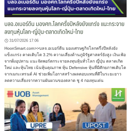
บลจ.อเบอร์ดีน มองศก.โลกครึ่งปีหลังยังแกร่ง แนะกระจาย
ลงทุนหุ้นโลก-ญี่ปุ่น-ตลาดเกิดใหม่-ไทย
31/07/2026 17:06
HoonSmart.com>>บลจ.อเบอร์ดีน มองเศรษฐกิจโลกครึ่งปีหลังยัง
แข็งแกร่ง คาดเติบโต 3.2% ความเสี่ยงด้านภูมิรัฐศาสตร์ยังสูง เงินเฟ้อ
จากฝั่งอุปทาน แนะจัดพอร์ตกระจายลงทุนหุ้นทั่วโลก ญี่ปุ่น ตลาดเกิด
ใหม่ และหุ้นไทย เน้นหุ้นคุณภาพ หุ้น Defensive หุ้นที่มีศักยภาพเติบโต
จากเมกะเทรนด์ AI ช่วยเพิ่มโอกาสสร้างผลตอบแทนที่ดีในระยะยาว
ลดความเสี่ยงจากความผันผวนของตลาด ชู 4 กองทุนเด่น