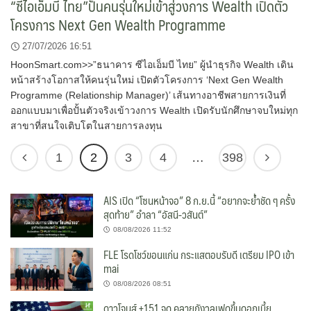
“ซีไอเอ็มบี ไทย”ปั้นคนรุ่นใหม่เข้าสู่วงการ Wealth เปิดตัว
โครงการ Next Gen Wealth Programme
27/07/2026 16:51
HoonSmart.com>>”ธนาคาร ซีไอเอ็มบี ไทย” ผู้นำธุรกิจ Wealth เดิน
หน้าสร้างโอกาสให้คนรุ่นใหม่ เปิดตัวโครงการ ‘Next Gen Wealth
Programme (Relationship Manager)’ เส้นทางอาชีพสายการเงินที่
ออกแบบมาเพื่อปั้นตัวจริงเข้าวงการ Wealth เปิดรับนักศึกษาจบใหม่ทุก
สาขาที่สนใจเติบโตในสายการลงทุน
1
2
3
4
…
398
AIS เปิด “โซนหน้าจอ” 8 ก.ย.นี้ “อยากจะย้ำชัด ๆ ครั้ง
สุดท้าย” อำลา “อัสนี-วสันต์”
08/08/2026 11:52
FLE โรดโชว์ขอนแก่น กระแสตอบรับดี เตรียม IPO เข้า
mai
08/08/2026 08:51
ดาวโจนส์ +151 จุด คลายกังวลเฟดขึ้นดอกเบี้ย