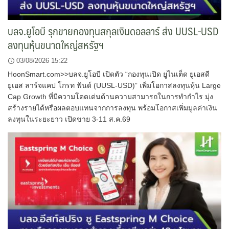
บลจ.ยูโอบี รุกขายกองทุนสกุลเงินดอลลาร์ ส่ง UUSL-USD
ลงทุนหุ้นขนาดใหญ่สหรัฐฯ
03/08/2026 15:22
HoonSmart.com>>บลจ.ยูโอบี เปิดตัว “กองทุนเปิด ยูไนเต็ด ยูเอสดี
ยูเอส ลาร์จแคป โกรท ฟันด์ (UUSL-USD)” เพิ่มโอกาสลงทุนหุ้น Large
Cap Growth ที่มีความโดดเด่นด้านความสามารถในการทำกำไร มุ่ง
สร้างรายได้หรือผลตอบแทนจากการลงทุน พร้อมโอกาสเพิ่มมูลค่าเงิน
ลงทุนในระยะยาว เปิดขาย 3-11 ส.ค.69