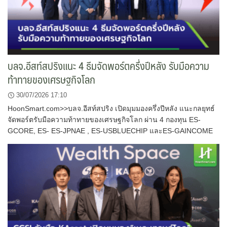
บลจ.อีสท์สปริงแนะ 4 ธีมจัดพอร์ตครึ่งปีหลัง รับมือความ
ท้าทายของเศรษฐกิจโลก
30/07/2026 17:10
HoonSmart.com>>บลจ.อีสท์สปริง เปิดมุมมองครึ่งปีหลัง แนะกลยุทธ์
จัดพอร์ตรับมือความท้าทายของเศรษฐกิจโลก ผ่าน 4 กองทุน ES-
GCORE, ES- ES-JPNAE , ES-USBLUECHIP และES-GAINCOME