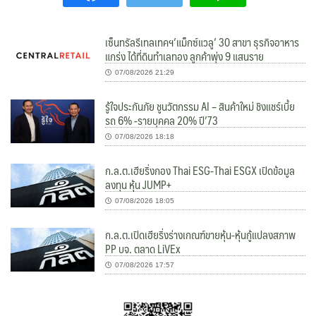
เซ็นทรัลรีเทลเทคฯ’แม็กซ์แวลู’ 30 สาขา ธุรกิจอาหาร
แกร่ง ได้ที่ดินทำเลทอง ลูกค้าพุ่ง 9 แสนราย
07/08/2026 21:29
รู้ใจประกันภัย ชูนวัตกรรม AI – สินค้าใหม่ ชิงแชร์เบี้ย
รถ 6% -รายบุคคล 20% ปี’73
07/08/2026 18:18
ก.ล.ต.เฮียริ่งกอง Thai ESG-Thai ESGX เปิดข้อมูล
ลงทุน หุ้น JUMP+
07/08/2026 18:05
ก.ล.ต.เปิดเฮียริ่งร่างเกณฑ์ขายหุ้น-หุ้นกู้แปลงสภาพ
PP บจ. ตลาด LiVEx
07/08/2026 17:57