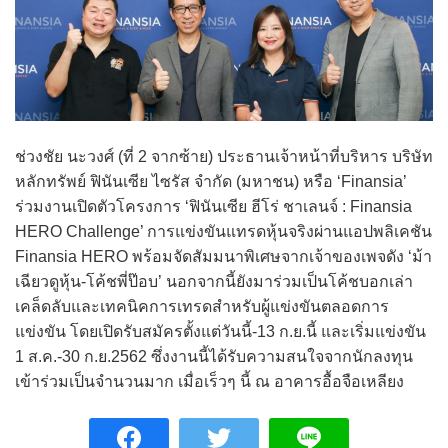
ช่วงชัย นะวงศ์ (ที่ 2 จากซ้าย) ประธานเจ้าหน้าที่บริหาร บริษัท
หลักทรัพย์ ฟินันเซีย ไซรัส จำกัด (มหาชน) หรือ ‘Finansia’
ร่วมงานเปิดตัวโครงการ ‘ฟินันเซีย ฮีโร่ ชาเลนจ์ : Finansia
HERO Challenge’ การแข่งขันแทรดหุ้นจริงผ่านแอปพลิเคชัน
Finansia HERO พร้อมจัดสัมมนาพิเศษจากเจ้าของเพจดัง ‘ม้า
เฉียวดูหุ้น-โค้ชพี่ป๊อบ’ นอกจากนี้ยังมาร่วมเป็นโค้ชบอกเล่า
เคล็ดลับและเทคนิคการเทรดสำหรับผู้แข่งขันตลอดการ
แข่งขัน โดยเปิดรับสมัครตั้งแต่วันนี้-13 ก.ย.นี้ และเริ่มแข่งขัน
1 ส.ค.-30 ก.ย.2562 ซึ่งงานนี้ได้รับความสนใจจากนักลงทุน
เข้าร่วมเป็นจำนวนมาก เมื่อเร็วๆ นี้ ณ อาคารอื้อจือเหลียง