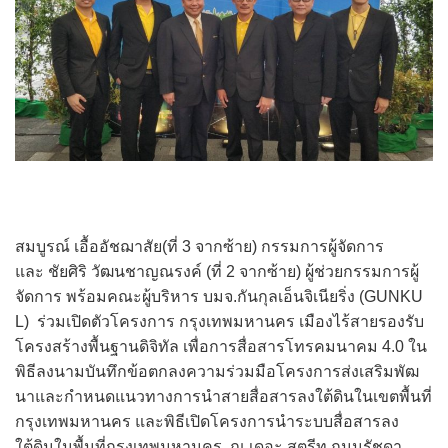
สมบูรณ์ เอื้ออัชฌาสัย(ที่
3
จากซ้าย) กรรมการผู้จัดการ
และ
ชัยศิริ วัฒนชาญณรงค์ (ที่
2
จากซ้าย) ผู้ช่วยกรรมการผู้
จัดการ พร้อมคณะผู้บริหาร บมจ
.
กันกุลเอ็นจิเนียริ่ง (
GUNKU
L
) ร่วมเปิดตัวโครงการ กรุงเทพมหานคร เมืองไร้สายรองรับ
โครงสร้างพื้
นฐานดิจิทัล เพื่อการสื่
อสารโทรคมนาคม 4.0 ใน
พิธีลงนามบันทึกข้อตกลงความร่
วมมือโครงการส่งเสริมพั
ฒ
นาและกำหนดแนวทางการนำสายสื่
อสารลงใต้ดินในเขตพื้นที่
กรุ
งเทพมหานคร และพิธีเปิดโครงการนำระบบสื่
อสารลง
ใต้ดินในพื้นที่กรุ
งเทพมหานคร ณ เดอะ สตรีท ถนนรัชดา