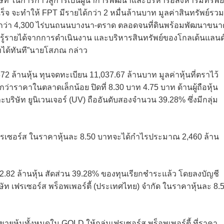
ษัท ในการก้าวสู่การเป็นผู้นำการพัฒนาและบริหารอสังหาริมทรัพย์
 จะทำให้ FPT มีรายได้กว่า 2 หมื่นล้านบาท มูลค่าสินทรัพย์รวม
ินกว่า 4,300 ไร่บนถนนบางนา-ตราด ตลอดจนที่ดินพร้อมพัฒนาขนา
รู้รายได้จากการดำเนินงาน และบริหารสินทรัพย์ของโกลเด้นแลนด์ท
ัทได้ทันที”นายโสภณ กล่าว
2 ล้านหุ้น ทุนจดทะเบียน 11,037.67 ล้านบาท มูลค่าหุ้นที่ตราไว้
ูงกว่าราคาในตลาดเล็กน้อย ปิดที่ 8.30 บาท 4.75 บาท ด้านผู้ถือหุ้น
ะบริษัท ยูนิเวนเจอร์ (UV) ถืออันดับสองจำนวน 39.28% ซึ่งมีกลุ่ม
เฟรเซอร์ส ในราคาหุ้นละ 8.50 บาทจะได้กำไรประมาณ 2,460 ล้าน
12.82 ล้านหุ้น สัดส่วน 39.28% ของทุนเรียกชำระแล้ว โดยลงบัญชี
ษัท เฟรเซอร์ส พร็อพเพอร์ตี้ (ประเทศไทย) จำกัด ในราคาหุ้นละ 8.
ายหุ้นทั้งหมดใน GOLD ให้กลุ่มเฟรเซอร์ส พร็อพเพอร์ตี้ ที่ราคา