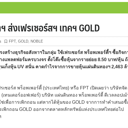
งหาฯ ส่งเฟรเซอร์สฯ เทคฯ GOLD
น
FPT
,
GOLD
,
NOBLE
สร้างธุรกิจอสังหาฯในกลุ่ม ใช้เฟรเซอร์ส พร็อพเพอร์ตี้ฯ ซื้อกิจก
างแพลตฟอร์มครบวงจร ตั้งโต๊ะซื้อหุ้นจากรายย่อย 8.50 บาท/หุ้น ถ
ลงทุนเก็งหุ้น UV สนั่น คาดกำไรจากการขายหุ้นแผ่นดินทองฯ 2,463 ล
ซอร์ส พร็อพเพอร์ตี้ (ประเทศไทย) หรือ FPT เปิดเผยว่า บริษัทจัด
เทนเดอร์ออฟเฟอร์) บริษัท แผ่นดินทอง พร็อพเพอร์ตี้ ดีเวลลอปเม
่ใช่เพื่อการเพิกถอน แต่หากได้หุ้นของ GOLD จากการทำคำเสนอซื้
ินการเพิกถอน GOLD ออกจากตลาดหลักทรัพย์แห่งประเทศไทยต่อไป
ท