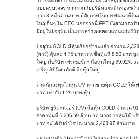
“การซื้อกิจการ GOLD เป็นหนึ่งในกลยุทธ์ของบริ
แบบครบวงจร หากรวมกับบริษัทแผ่นดินทองฯสำเร็จ
กว่า 8 หมื่นล้านบาท มีศัยภาพในการพัฒนาที่ด
ใหญ่อื่นๆ ใน EEC นอกจากนี้ FPT ยังสามารถรับ
มีอยู่ในปัจจุบัน เป็นการสร้างผลตอบแทนแก่บริษ
ปัจจุบัน GOLD มีหุ้นเรียกชำระแล้ว จำนวน 2,3237
(พาร์) หุ้นละ 4.75 บาท การซื้อหุ้นที่ 8.50 บาท ส
ใหญ่ มีบริษัท เฟรเซอร์สฯ ถือหุ้นใหญ่ 39.92% แล
เจริญ สิริวัฒนภักดี ถือหุ้นใหญ่
ด้านนักลงทุนไล่หุ้น UV หากขายหุ้น GOLD ให้
บาท เท่ากับ 1.29 บาท/หุ้น
บริษัท ยูนิเวนเจอร์ (UV) ถือหุ้น GOLD จำนวน 9
ราคาทุนที่ 5,295.59 ล้านบาท หากขายหุ้นให้ บริ
บาท จะได้รับกำไรประมาณ 2,463.97 ล้านบาท
บล.หยวนต้า (ประเทศไทย) วิเคราะห์ว่า หาก UV ข