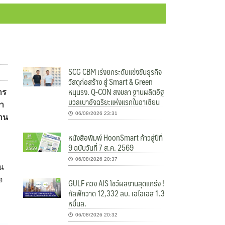
SCG CBM เร่งยกระดับแข่งขันธุรกิจ
วัสดุก่อสร้าง สู่ Smart & Green
หนุนรง. Q-CON สงขลา ฐานผลิตอิฐ
าร
มวลเบาอัจฉริยะแห่งแรกในอาเซียน
้า
06/08/2026 23:31
้าน
หนังสือพิมพ์ HoonSmart ก้าวสู่ปีที่
9 ฉบับวันที่ 7 ส.ค. 2569
06/08/2026 20:37
้น
อ
GULF ควง AIS โชว์ผลงานสุดแกร่ง !
กัลฟ์กวาด 12,332 ลบ. เอไอเอส 1.3
หมื่นล.
06/08/2026 20:32