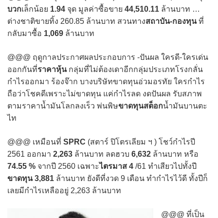
บวก
เล็กน้อย
1.94
จุด มูลค่าซื้อขาย
44,510.11
ล้านบาท …
ต่างชาติขายทิ้ง 260.85 ล้านบาท สวนทาง
สถาบัน-กองทุน
ที่
กลับมาซื้อ
1,069
ล้านบาท
@@@ ฤดูกาลประกาศผลประกอบการ -ปันผล ใครดี-ใครเด่น
ออกกันที่
ราคาหุ้น
กลุ่มที่ไม่ต้องเดาอีกกลุ่มประเภทโรงกลั่น
กำไรออกมา ร้องจ๊าก บางบริษัทขาดทุนอ่วมอรทัย ใครกำไร
ถือว่าโชคดีเพราะไม่ขาดทุน แค่กำไรลด งดปันผล รับสภาพ
ตามราคาน้ำมันโลกลงเร็ว พ่นพิษ
ขาดทุนสต็อก
น้ำมันบานตะ
ไท
@@@ เหมือนที่
SPRC
(สตาร์ ปิโตรเลียม ฯ ) โชว์กำไรปี
2561 ออกมา
2,263
ล้านบาท ลดฮวบ
6,632
ล้านบาท หรือ
74.55 %
จากปี 2560 เฉพาะ
ไตรมาส 4
/61 ทำเสียวไปทั้งปี
ขาดทุน 3,881
ล้านบาท ยังดีที่งวด 9 เดือน ทำกำไรไว้ดี ทั้งปีก็
เลยมีกำไรเหลืออยู่ 2,263 ล้านบาท
@@@ ที่เป็น