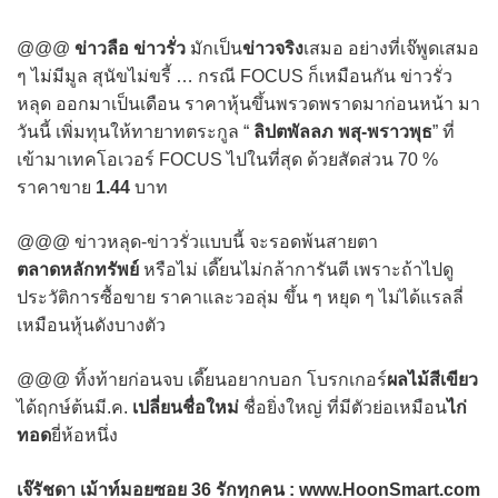
@@@
ข่าวลือ ข่าวรั่ว
มักเป็น
ข่าวจริง
เสมอ อย่างที่เจ๊พูดเสมอ
ๆ ไม่มีมูล สุนัขไม่ขรี้ … กรณี FOCUS ก็เหมือนกัน ข่าวรั่ว
หลุด ออกมาเป็นเดือน ราคาหุ้นขึ้นพรวดพราดมาก่อนหน้า มา
วันนี้ เพิ่มทุนให้ทายาทตระกูล “
ลิปตพัลลภ พสุ-พราวพุธ
” ที่
เข้ามาเทคโอเวอร์ FOCUS ไปในที่สุด ด้วยสัดส่วน 70 %
ราคาขาย
1.44
บาท
@@@ ข่าวหลุด-ข่าวรั่วแบบนี้ จะรอดพ้นสายตา
ตลาดหลักทรัพย์
หรือไม่ เดี๊ยนไม่กล้าการันตี เพราะถ้าไปดู
ประวัติการซื้อขาย ราคาและวอลุ่ม ขึ้น ๆ หยุด ๆ ไม่ได้แรลลี่
เหมือนหุ้นดังบางตัว
@@@ ทิ้งท้ายก่อนจบ เดี๊ยนอยากบอก โบรกเกอร์
ผลไม้สีเขียว
ได้ฤกษ์ต้นมี.ค.
เปลี่ยนชื่อใหม่
ชื่อยิ่งใหญ่ ที่มีตัวย่อเหมือน
ไก่
ทอด
ยี่ห้อหนึ่ง
เจ๊รัชดา เม้าท์มอยซอย 36 รักทุกคน : www.HoonSmart.com