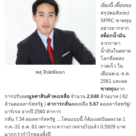
เยี่ยงนี้ เดี๊ยนขอ
สรุปพอสังเขป
SPRC ขาดทุน
อย่างมากจาก
สต็อกน้ำมัน
จากราคา
น้ำมันในตลาด
โลกที่ลดลง
รวดเร็ว ใน
พสุ ลิปตพัลลภ
เดือนพ.ย.-ธ.ค.
2561 และผล
ขาดทุน
จาก
การปรับลด
มูลค่าสินค้าคงเหลือ
จำนวน
2,048
ล้านบาท ( 62
ล้านดอลลาร์สหรัฐ )
ค่าการกลั่น
ลดเหลือ
5.67
ดอลลาร์สหรัฐ/
บาร์เรล จากปี 2560 ค่าการ
กลั่น 7.34 ดอลลาร์สหรัฐ …โดนแบบนี้ ก็ต้องงดปันผลงวด 1
ก.ค.-31 ธ.ค. 61 เพราะระหว่างกาลจ่ายไปแล้ว 0.5928 บาท
มากกว่ากำไรของทั้งปี