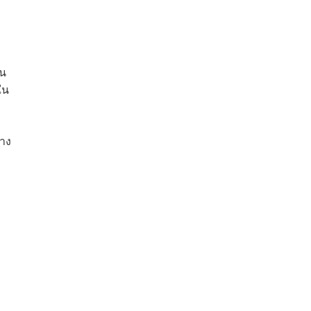
ิน
ใน
าง