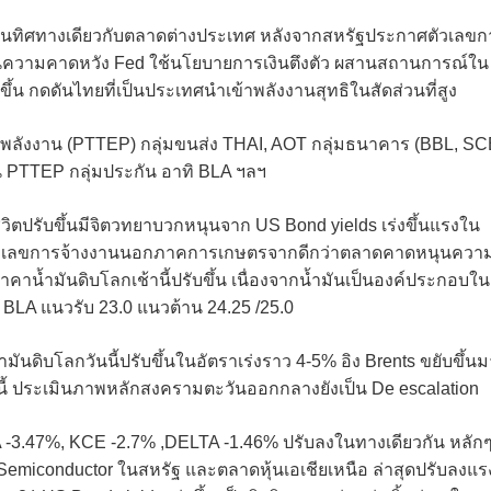
บลงในทิศทางเดียวกับตลาดต่างประเทศ หลังจากสหรัฐประกาศตัวเลขก
ความคาดหวัง Fed ใช้นโยบายการเงินตึงตัว ผสานสถานการณ์ใน
้น กดดันไทยที่เป็นประเทศนำเข้าพลังงานสุทธิในสัดส่วนที่สูง
ลุ่มพลังงาน (PTTEP) กลุ่มขนส่ง THAI, AOT กลุ่มธนาคาร (BBL, SC
มัน PTTEP กลุ่มประกัน อาทิ BLA ฯลฯ
ชีวิตปรับขึ้นมีจิตวทยาบวกหนุนจาก US Bond yields เร่งขึ้นแรงใน
ศตัวเลขการจ้างงานนอกภาคการเกษตรจากดีกว่าตลาดคาดหนุนควา
คาน้ำมันดิบโลกเช้านี้ปรับขึ้น เนื่องจากน้ำมันเป็นองค์ประกอบใน
g BLA แนวรับ 23.0 แนวต้าน 24.25 /25.0
นดิบโลกวันนี้ปรับขึ้นในอัตราเร่งราว 4-5% อิง Brents ขยับขึ้นม
่มนี้ ประเมินภาพหลักสงครามตะวันออกกลางยังเป็น De escalation
NA -3.47%, KCE -2.7% ,DELTA -1.46% ปรับลงในทางเดียวกัน หลัก
 Semiconductor ในสหรัฐ และตลาดหุ้นเอเชียเหนือ ล่าสุดปรับลงแร