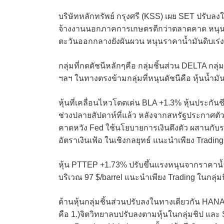
บริษัทหลักทรัพย์ กรุงศรี (KSS) เผย SET ปรั
จ้างงานนอกภาคการเกษตรดีกว่าตลาดคาด หนุน
ตะวันออกกลางยังผันผวน หนุนราคาน้ำมันดิบเร่งขึ
กลุ่มที่กดดัชนีหลักๆคือ กลุ่มชิ้นส่วน DELTA ก
ฯลฯ ในทางตรงข้ามกลุ่มที่หนุนดัชนีคือ หุ้นน้ำ
หุ้นที่เคลื่อนไหวโดดเด่น BLA +1.3% หุ้นประกัน
ช่วงปลายสัปดาห์ที่แล้ว หลังจากสหรัฐประกา
คาดหวัง Fed ใช้นโยบายการเงินตึงตัว ผสานกับรา
อัตราเงินเฟ้อ ในเชิงกลยุทธ์ แนะนำเพียง Tradin
หุ้น PTTEP +1.73% ปรับขึ้นแรงหนุนจากราคาน้ำมั
บริเวณ 97 $/barrel แนะนำเพียง Trading ในกลุ
ด้านหุ้นกลุ่มชิ้นส่วนปรับลงในทางเดียวกัน HA
คือ 1.)จิตวิทยาลบปรับลงตามหุ้นในกลุ่มชิป และ