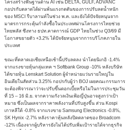
โครงสร้างพื้นฐานด้าน AI เช่น DELTA, GULF, ADVANC
กอปรกับตลาดได้ผ่านพ้นแรงกดดันของการปรับลดน้ำหนัก
ของ MSCI รีบาลานท์ในช่วง พ.ค. และยังได้ปัจจัยหนุนจาก
มาตรการกระตุ้นกำลังซื้อในประเทศผ่านโครงการไทยช่วย
ไทยพลัส ซึงทาง ธปท.คาดการณ์ GDP ไทยในช่วง Q3/69 มี
โอกาสขยายตัว +3.2% ได้ปัจจัยหนุนจากการบริโภคภายใน
ประเทศ
ขณะที่ตลาดเอเชียเหนือเช้านี้ปรับลดลง นำโดยนิเกอิ -1.4%
จากแรงขายหุ้นกลุ่มเทค ฯ Softbank Group -10% หลังบริษัท
ได้ขายหุ้น Lenskart Solution ผู้จำหน่ายแว่นรายใหญ่ใน
อินเดียในสัดส่วน 3.25% กอปรกับผู้ว่า BOJ เผยคณะกรรมการ
จะต้องพิจารณาว่าจะปรับขึ้นดอกเบี้ยหรือไม่ในการประชุมวัน
ที่ 15 – 16 มิ.ย. จากความกังวลเงินเฟ้อญี่ปุ่นอาจสูงกว่าเป้า
หมาย ซึ่งเป็นผลจากราคาพลังงานที่ปรับสูงขึ้น ส่วน Kospi
เกาหลีใต้ -0.8% จากแรงขาย Samsung Electronics -0.8%,
SK Hynix -2.7% หลังราคาหุ้นหลังปิดตลาดของ Broadcom
-12% เนื่องจากผู้บริหารยังไม่ได้ปรับเพิ่มเป้ารายได้จากธุรกิจ