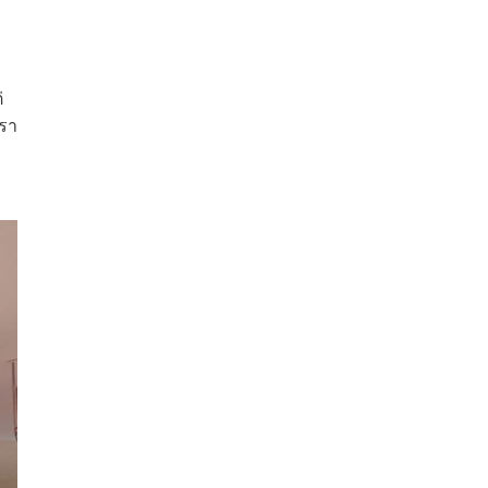
่
เรา