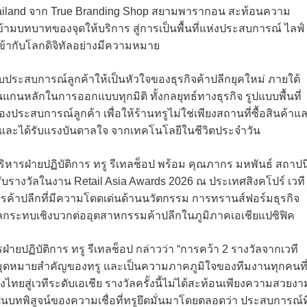
Thailand จาก True Branding Shop สยามพารากอน สะท้อนความ
้ามบทบาทของจุดให้บริการ สู่การเป็นพื้นที่แห่งประสบการณ์ ไลฟ์
นเข้ากับโลกดิจิทัลอย่างมีความหมาย
ับประสบการณ์ลูกค้าให้เป็นหัวใจของธุรกิจค้าปลีกยุคใหม่ ภายใต้
นแกนหลักในการออกแบบทุกมิติ ทั้งกลยุทธ์ทางธุรกิจ รูปแบบพื้นที่
งประสบการณ์ลูกค้า เพื่อให้ร้านทรูไม่ใช่เพียงสถานที่ซื้อสินค้าแ
อมโยง และได้รับแรงบันดาลใจ จากเทคโนโลยีในชีวิตประจำวัน
ิหารฝ่ายปฏิบัติการ ทรู รีเทลช็อป พร้อม คุณภากร มหพันธ์ สถาปน
ทนรับรางวัลในงาน Retail Asia Awards 2026 ณ ประเทศสิงคโปร์ เวที
์กรค้าปลีกที่มีความโดดเด่นด้านนวัตกรรม การทรานส์ฟอร์มธุรกิจ
ระทบเชิงบวกต่ออุตสาหกรรมค้าปลีกในภูมิภาคเอเชียแปซิฟิค
ายปฏิบัติการ ทรู รีเทลช็อป กล่าวว่า “การคว้า 2 รางวัลจากเวที
ึ่งหมุดหมายสำคัญของทรู และเป็นความภาคภูมิใจของทีมงานทุกคนที
ทยสู่เวทีระดับเอเชีย รางวัลครั้งนี้ไม่ได้สะท้อนเพียงความสวยงา
บทพิสูจน์ของความเชื่อที่ทรูยึดมั่นมาโดยตลอดว่า ประสบการณ์ที