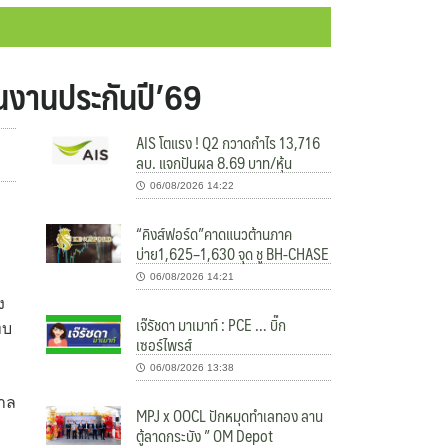
ินงานประกันปี’69
AIS โตแรง ! Q2 กวาดกำไร 13,716
ลบ. แจกปันผล 8.69 บาท/หุ้น
06/08/2026 14:22
ม
“คิงส์ฟอร์ด”คาดแนวต้านภาค
บ่าย1,625–1,630 จุด ชู BH-CHASE
06/08/2026 14:21
ง
เจ๊รัชดา มาเมาท์ : PCE … บิ๊ก
ทบ
เซอร์ไพรส์
06/08/2026 13:38
บาล
MPJ x OOCL ปักหมุดทำเลทอง ลาน
ตู้ลาดกระบัง ” OM Depot