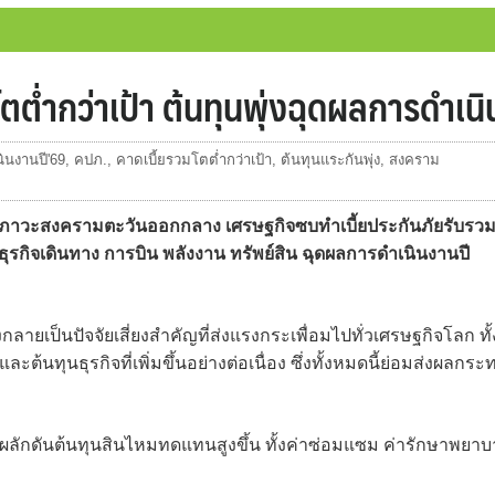
ต่ำกว่าเป้า ต้นทุนพุ่งฉุดผลการดำเน
นงานปี'69
,
คปภ.
,
คาดเบี้ยรวมโตต่ำกว่าเป้า
,
ต้นทุนแระกันพุ่ง
,
สงคราม
วะสงครามตะวันออกกลาง เศรษฐกิจซบทำเบี้ยประกันภัยรับรว
านธุรกิจเดินทาง การบิน พลังงาน ทรัพย์สิน ฉุดผลการดำเนินงานปี
เป็นปัจจัยเสี่ยงสำคัญที่ส่งแรงกระเพื่อมไปทั่วเศรษฐกิจโลก ทั้
้นทุนธุรกิจที่เพิ่มขึ้นอย่างต่อเนื่อง ซึ่งทั้งหมดนี้ย่อมส่งผลกระ
ึ้น ผลักดันต้นทุนสินไหมทดแทนสูงขึ้น ทั้งค่าซ่อมแซม ค่ารักษาพยา