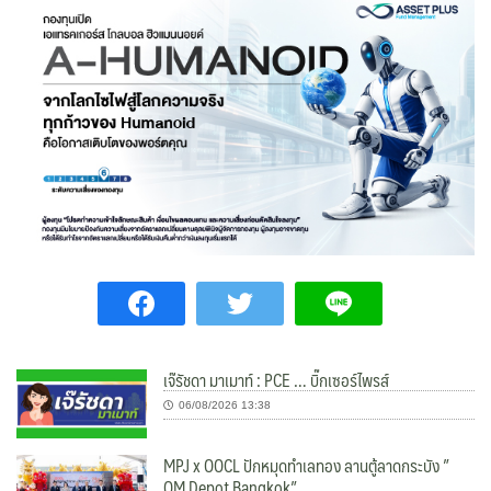
เจ๊รัชดา มาเมาท์ : PCE … บิ๊กเซอร์ไพรส์
06/08/2026 13:38
MPJ x OOCL ปักหมุดทำเลทอง ลานตู้ลาดกระบัง ”
OM Depot Bangkok”