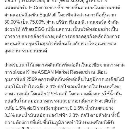
ทส์เอ็ก (ประเทศไทย) จำกัด (WhatsEGG) ผู้ให้บริการ
แพลตฟอร์ม E-Commerce ซื้อ–ขายชิ้นส่วนอะไหล่ยานยนต์
ผ่านแอปพลิเคชัน EggMall โดยเพิ่มสัดส่วนการถือหุ้นจาก
30.00% เป็น 75.00% ผ่าน บริษัท พี.เอส.พี. เวนเจอร์ส จำกัด
ส่งผลให้ WhatsEGG เปลี่ยนสถานะเป็นบริษัทย่อยอย่างเป็น
ทางการ สอดคล้องกับกลยุทธ์การต่อยอดธุรกิจหลักด้วยการ
ลงทุนเชิงกลยุทธ์ในธุรกิจที่เชื่อมโยงกับห่วงโซ่คุณค่าของ
อุตสาหกรรมยานยนต์
สำหรับแนวโน้มตลาดผลิตภัณฑ์หล่อลื่นในเอเชีย จากการคาด
การณ์ของ Kline ASEAN Market Research ณ เดือน
กุมภาพันธ์ 2569 ตลาดผลิตภัณฑ์หล่อลื่นในภูมิภาคเอเชียยังมี
แนวโน้มเติบโตเฉลี่ย 2.4% ต่อปี ขณะที่ตลาดในประเทศไทย
คาดว่าจะเติบโตเฉลี่ย 2.5% ต่อปี โดยความต้องการใช้น้ำมัน
หล่อลื่นในกลุ่มอุตสาหกรรมและยานยนต์คาดว่าจะเติบโต
เฉลี่ย 1.5% ต่อปี รวมถึงกลุ่มจาระบี 1.6% น้ำมันผสมยาง
3.3% และน้ำมันหม้อแปลงไฟฟ้า 2.3% ต่อปี ตามลำดับ ทั้งนี้
ความต้องการที่เพิ่มขึ้นในภูมิภาคทำให้ประเทศไทยได้รับ