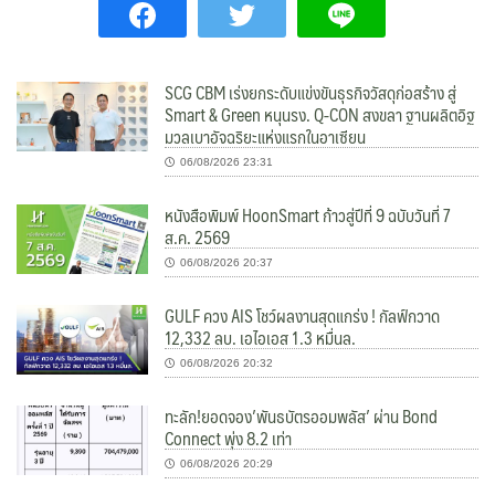
SCG CBM เร่งยกระดับแข่งขันธุรกิจวัสดุก่อสร้าง สู่
Smart & Green หนุนรง. Q-CON สงขลา ฐานผลิตอิฐ
มวลเบาอัจฉริยะแห่งแรกในอาเซียน
06/08/2026 23:31
หนังสือพิมพ์ HoonSmart ก้าวสู่ปีที่ 9 ฉบับวันที่ 7
ส.ค. 2569
06/08/2026 20:37
GULF ควง AIS โชว์ผลงานสุดแกร่ง ! กัลฟ์กวาด
12,332 ลบ. เอไอเอส 1.3 หมื่นล.
06/08/2026 20:32
ทะลัก!ยอดจอง’พันธบัตรออมพลัส’ ผ่าน Bond
Connect พุ่ง 8.2 เท่า
06/08/2026 20:29