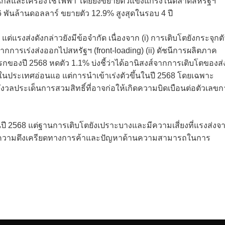
กส์และเครื่องใช้ไฟฟ้า โดยยังขยายตัวแข็งแกร่งในตลาดสหรัฐฯ
 พันล้านดอลลาร์ ขยายตัว 12.9% สูงสุดในรอบ 4 ปี
่แรงส่งดังกล่าวยังมีข้อจำกัด เนื่องจาก (i) การเติบโตยังกระจุกตั
กการเร่งส่งออกไปสหรัฐฯ (front-loading) (ii) ดัชนีการผลิตภาค
ของปี 2568 หดตัว 1.1% บ่งชี้ว่าได้อานิสงส์จากการเติบโตของส่
คในประเทศอ่อนแอ แต่การนำเข้าเร่งตัวขึ้นในปี 2568 โดยเฉพาะ
ังวลประเด็นการสวมสิทธิ์ที่อาจก่อให้เกิดความบิดเบือนต่อตัวเลข
ในปี 2568 แต่ฐานการเติบโตยังเปราะบางและมีความเสี่ยงที่แรงส่งจ
ความตึงเครียดทางการค้าและปัญหาด้านความสามารถในการ