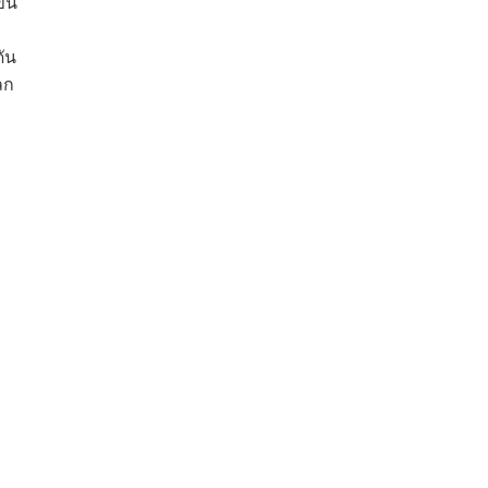
ึ้น
ัน
ลก