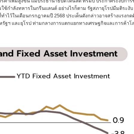
ค้าเพิ่มสูงขึ้น แม้ประธานาธิบดีโดนัลด์ ทรัมป์ ประกาศระงับการข
ใช้กำลังทหารในกรีนแลนด์ อย่างไรก็ตาม รัฐสภายุโรปมีมติระงับ
่ทำไว้ในเดือนกรกฎาคมปี 2568 ประเด็นดังกล่าวอาจสร้างแรงกดด
หรัฐฯ และยุโรป ท่ามกลางการแตกแยกทางเศรษฐกิจและการค้าโ