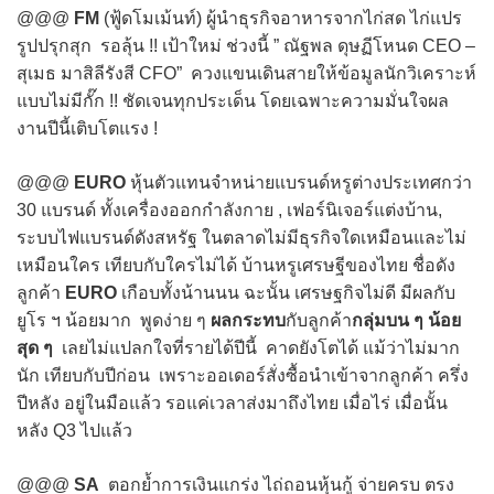
@@@
FM
(ฟู้ดโมเม้นท์) ผู้นำธุรกิจอาหารจากไก่สด ไก่แปร
รูปปรุกสุก รอลุ้น !! เป้าใหม่ ช่วงนี้ ” ณัฐพล ดุษฏีโหนด CEO –
สุเมธ มาสิลีรังสี CFO” ควงแขนเดินสายให้ข้อมูลนักวิเคราะห์
แบบไม่มีกั๊ก !! ชัดเจนทุกประเด็น โดยเฉพาะความมั่นใจผล
งานปีนี้เติบโตแรง !
@@@
EURO
หุ้นตัวแทนจำหน่ายแบรนด์หรูต่างประเทศกว่า
30 แบรนด์ ทั้งเครื่องออกกำลังกาย , เฟอร์นิเจอร์แต่งบ้าน,
ระบบไฟแบรนด์ดังสหรัฐ ในตลาดไม่มีธุรกิจใดเหมือนและไม่
เหมือนใคร เทียบกับใครไม่ได้ บ้านหรูเศรษฐีของไทย ชื่อดัง
ลูกค้า
EURO
เกือบทั้งน้านนน ฉะนั้น เศรษฐกิจไม่ดี มีผลกับ
ยูโร ฯ น้อยมาก พูดง่าย ๆ
ผลกระทบ
กับลูกค้า
กลุ่มบน ๆ น้อย
สุด ๆ
เลยไม่แปลกใจที่รายได้ปีนี้ คาดยังโตได้ แม้ว่าไม่มาก
นัก เทียบกับปีก่อน เพราะออเดอร์สั่งซื้อนำเข้าจากลูกค้า ครึ่ง
ปีหลัง อยู่ในมือแล้ว รอแค่เวลาส่งมาถึงไทย เมื่อไร่ เมื่อนั้น
หลัง Q3 ไปแล้ว
@@@
SA
ตอกย้ำการเงินแกร่ง ไถ่ถอนหุ้นกู้ จ่ายครบ ตรง