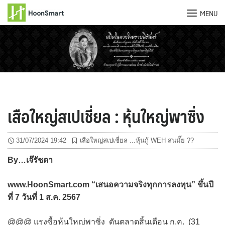
MENU
Skip
to
content
เสือใหญ่สเปเชี่ยล : หุ้นใหญ่พาซิ่ง
31/07/2024 19:42
เสือใหญ่สเปเชี่ยล ...หุ้นกู้ WEH สนมั๊ย ??
By…
เจ๊รัชดา
www.HoonSmart.com “
เสนอความจริงทุกการลงทุน” ขึ้นปี
ที่
7
วันที่
1
ส.ค. 2567
@@@ แรงซื้อหุ้นใหญ่พาซิ่ง ดันตลาดสิ้นเดือน ก.ค. (31