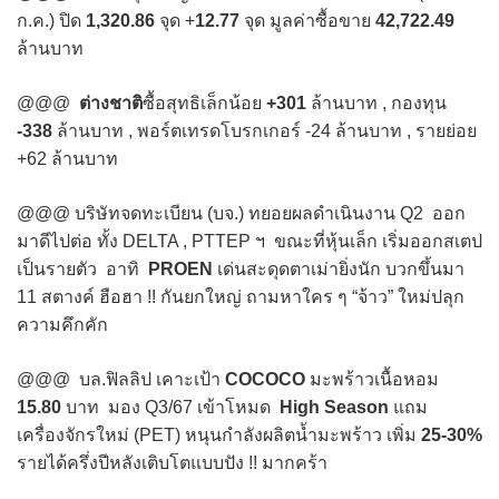
ก.ค.) ปิด
1,320.86
จุด +
12.77
จุด มูลค่าซื้อขาย
42,722.49
ล้านบาท
@@@
ต่างชาติ
ซื้อสุทธิเล็กน้อย
+301
ล้านบาท , กองทุน
-338
ล้านบาท , พอร์ตเทรดโบรกเกอร์ -24 ล้านบาท , รายย่อย
+62 ล้านบาท
@@@ บริษัทจดทะเบียน (บจ.) ทยอยผลดำเนินงาน Q2 ออก
มาดีไปต่อ ทั้ง DELTA , PTTEP ฯ ขณะที่หุ้นเล็ก เริ่มออกสเตป
เป็นรายตัว อาทิ
PROEN
เด่นสะดุดตาเม่ายิ่งนัก บวกขึ้นมา
11 สตางค์ ฮือฮา !! กันยกใหญ่ ถามหาใคร ๆ “จ้าว” ใหม่ปลุก
ความคึกคัก
@@@ บล.ฟิลลิป เคาะเป้า
COCOCO
มะพร้าวเนื้อหอม
15.80
บาท มอง Q3/67 เข้าโหมด
High Season
แถม
เครื่องจักรใหม่ (PET) หนุนกำลังผลิตน้ำมะพร้าว เพิ่ม
25-30%
รายได้ครึ่งปีหลังเติบโตแบบปัง !! มากคร้า