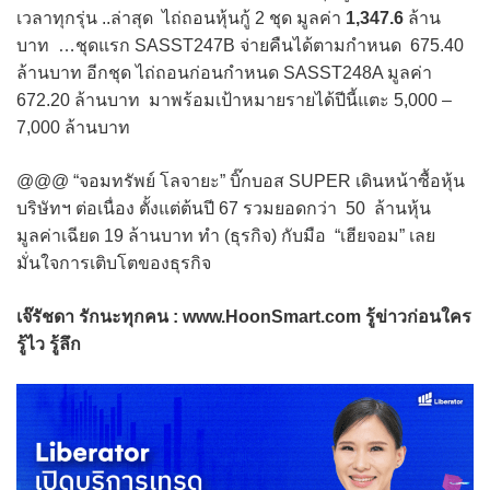
เวลาทุกรุ่น ..ล่าสุด ไถ่ถอนหุ้นกู้ 2 ชุด มูลค่า
1,347.6
ล้าน
บาท …ชุดแรก SASST247B จ่ายคืนได้ตามกำหนด 675.40
ล้านบาท อีกชุด ไถ่ถอนก่อนกำหนด SASST248A มูลค่า
672.20 ล้านบาท มาพร้อมเป้าหมายรายได้ปีนี้แตะ 5,000 –
7,000 ล้านบาท
@@@ “จอมทรัพย์ โลจายะ” บิ๊กบอส SUPER เดินหน้าซื้อหุ้น
บริษัทฯ ต่อเนื่อง ตั้งแต่ต้นปี 67 รวมยอดกว่า 50 ล้านหุ้น
มูลค่าเฉียด 19 ล้านบาท ทำ (ธุรกิจ) กับมือ “เฮียจอม” เลย
มั่นใจการเติบโตของธุรกิจ
เจ๊รัชดา รักนะทุกคน : www.HoonSmart.com รู้ข่าวก่อนใคร
รู้ไว รู้ลึก