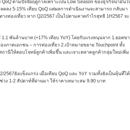
 QoQ ตามปัจจัยฤดูกาลเพราะเป็น Low Season ของธุรกิจน้ำมันใ
จะลดลง 5-15% เทียบ QoQ แต่ผลการดำเนินงานจะสามารถ กลับมา
นทางท่องเที่ยว หาก Q2/2567 เป็นไปตามคาดกำไรสุทธิ 1H2567 จะ
ี่ 1.1 พันล้านบาท (+17% เทียบ YoY) โดยรับแรงหนุนจาก 1.ยอดข
องภาคเอกชน – การท่องเที่ยว 2.เป้าหมายขยาย Touchpoint ทั้ง
สถานีให้ตอบโจทย์ลูกค้าเพิ่มขึ้น และเจาะตลาดลูกค้ากลุ่มใหม่เพิ่ม
/2567ยังแข็งแกร่ง เมื่อเทียบ QoQ และ YoY รวมทั้งยังเป็นหุ้นที่ได้
วง 1-2 สัปดาห์ที่ผ่านมา ให้ราคาเหมาะสม 9.90 บาท