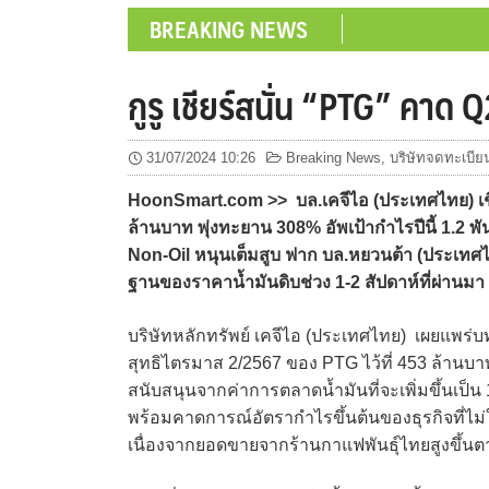
BREAKING NEWS
กูรู เชียร์สนั่น “PTG” คาด
31/07/2024 10:26
Breaking News
,
บริษัทจดทะเบีย
HoonSmart.com >> บล.เคจีไอ (ประเทศไทย) เชี
ล้านบาท พุ่งทะยาน 308% อัพเป้ากำไรปีนี้ 1.2 พ
Non-Oil หนุนเต็มสูบ ฟาก บล.หยวนต้า (ประเทศ
ฐานของราคาน้ำมันดิบช่วง 1-2 สัปดาห์ที่ผ่าน
บริษัทหลักทรัพย์ เคจีไอ (ประเทศไทย) เผยแพร่บท
สุทธิไตรมาส 2/2567 ของ PTG ไว้ที่ 453 ล้านบาท 
สนับสนุนจากค่าการตลาดน้ำมันที่จะเพิ่มขึ้นเป็น 
พร้อมคาดการณ์อัตรากำไรขึ้นต้นของธุรกิจที่ไม่ใ
เนื่องจากยอดขายจากร้านกาแฟพันธุ์ไทยสูงขึ้น