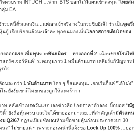
ารกิจควบรวม INTUCH …ฟาก BTS บอกไม่มีแผนเข้าลงทุน “
ไทยสม
กลุ่ม EA
นชำระหนี้ตั๋วแลกเงิน…แต่เอาเข้าจริง วงในกระซิบอิเจ๊ ! ว่า เป็น
จุดเริ
ุ้นกู้ เรียบร้อยแล้วนะเจ้าคะ ทุกคนมองเห็น
โอกาสการเติบโตของ
างออกแรก เพิ่มทุน
ขาย
พันธมิตร
…
ทางออกที่ 2
เฉือน
ขายโรงไฟฟ
าสตรัคเจอร์ฟันด์” ระดมทุนราว 1 หมื่นล้านบาท เคลียร์แก้ปัญหาหนี
ุรกิจ
เดือนละกว่า
1 พันล้านบาท
ใคร ๆ ก็สนลงทุน…ยกเว้นก็แค่ “ไอ้โม่ง” ท
โน ยังงัยเขาก็ไม่ยกของถูกให้ละคร้าาา
าท หลังเข้าเทรดวันแรก เจอข่าวลือ ! กดราคาต่ำจอง บิ๊กบอส “
ณั
ควิตี้” ยังถือหุ้นครบ และไม่ได้ขายออกมาเลย…ที่สำคัญเค้ามี
ตัวแทน
งบ Q2/67
กฎระเบียบชัดเจนห้ามซื้อขายหุ้นก่อนประกาศงบฯ 30
โหนด“ ไม่ขายแน่ ๆ เพราะก่อนหน้านี้แจ้งขอ
Lock Up 100%
…บอ