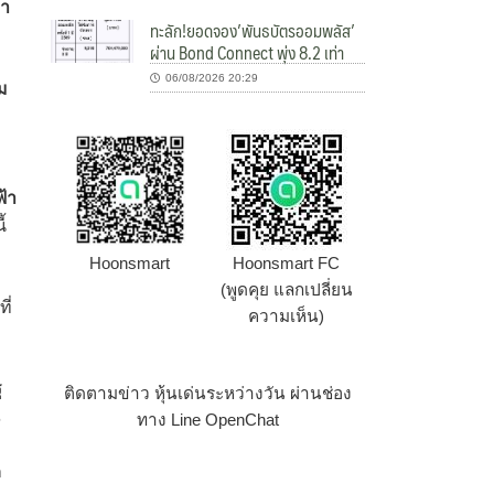
า
ทะลัก!ยอดจอง’พันธบัตรออมพลัส’
ผ่าน Bond Connect พุ่ง 8.2 เท่า
06/08/2026 20:29
่ม
้า
้
Hoonsmart
Hoonsmart FC
(พูดคุย แลกเปลี่ยน
ี่
ความเห็น)
ฐ
ติดตามข่าว หุ้นเด่นระหว่างวัน ผ่านช่อง
ทาง Line OpenChat
ก