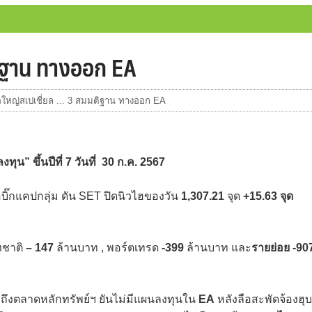
ติฐาน ทางออก EA
ือใหญ่สเปเชี่ยล ... 3 สมมติฐาน ทางออก EA
ุน” ขึ้นปีที่
7
วันที่
30 ก.ค. 2567
อบิ๊กแคปกลุ่ม ดัน SET ปิดนิวไฮของวัน
1,307.21
จุด
+15.63 จุด
งชาติ
– 147
ล้านบาท , พอร์ตเทรด
-399
ล้านบาท และ
รายย่อย -90
อถึงตลาดหลักทรัพย์ฯ ยันไม่มีแผนลงทุนใน
EA
หลังลือสะพัดจ้องฮุบ