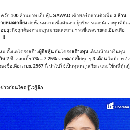
ควัก
100
ล้านบาท เก็บหุ้น
SAWAD
เข้าพอร์ตส่วนตัวเพิ่ม
3 ล้าน
ายหมดเกลี้ยง
สะท้อนความเชื่อมั่นจากผู้บริหารและนักลงทุนที่มีต่
ระกอบธุรกิจถูกต้องตามกฎหมายและสามารถชี้แจงรายละเอียดเพื่อ
!!!
หม่ ตั้งแต่โครงสร้าง
ผู้ถือหุ้น
ยันโครง
สร้างทุน
เดินหน้าหาเงินทุน
กิน 2 ปี
ดอกเบี้ย
7% – 7.25%
จ่าย
ดอกเบี้ย
ทุก ๆ
3 เดือน
ไม่มีการจั
จองซื้อเดือน
ก.ย. 2567
นี้ นำไปใช้เป็นทุนหมุนเวียน และใช้หนี้หุ้นกู้
าวก่อนใคร รู้ไวรู้ลึก