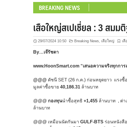
BREAKING NEWS
เสือใหญ่สเปเชี่ยล : 3 สมม
29/07/2024 10:50
Breaking News
,
เสือใหญ่
เส
By…
เจ๊รัชดา
www.HoonSmart.com “
เสนอความจริงทุกการลงท
@@@
ดัชนี SET (26 ก.ค.) ก่อนหยุดยาว แรงซื้
มูลค่าซื้อขาย
40,186.31
ล้านบาท
@@@
กองทุน
นำซื้อสุทธิ
+1,455
ล้านบาท , ต่า
ล้านบาท
@@@ เหมือนนัดกันมา
GULF-BTS
ร่อนหนังสื