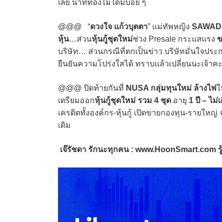
เลย นาทีทองไม่ได้มีบ่อย ๆ
@@@ “
ดวงใจ แก้วบุตตา
” แม่ทัพหญิง
SAWAD
หุ้น
…ส่วน
หุ้นกู้ชุดใหม่
ช่วง Presale กระแสแรง
ข
บริษัท… ส่วนกรณีที่ตกเป็นข่าว บริษัทมั่นใจป
ยืนยันความโปร่งใสได้ ทราบแล้วเปลี่ยนนะเจ้าคะ 
@@@ ปิดท้ายกันที่
NUSA กลุ่มทุนใหม่
ล้างไพ่
ใ
เตรียมออก
หุ้นกู้ชุดใหม่
รวม 4 ชุด
อายุ
1 ปี – ไม่เ
เครดิตทั้งองค์กร-หุ้นกู้ เปิดขายกองทุน-รายใหญ่ 
เดิม
เจ๊รัชดา รักนะทุกคน : www.HoonSmart.com รู้ข่