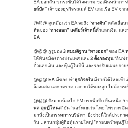
EA บอกสั้น ๆ กระชับได้ใจความ ขอเดินหน้าภ
ยล์บัส”
เจ้าของธุรกิจรถเมล์ EV และเรือ EV จาก
@@@ ดูเหมือนว่า EA จะถึง “
ทางตัน
” หลังเลื่อ
ต้น
ของ “
ทางออก”
เคลียร์เจ้าหนี้
ตั๋วแลกเงิน และห
EA
@@@ กูรูมอง
3 สมมติฐาน
“
ทางออก
” ของ EA
ท
ให้พันธมิตรต่างประเทศ และ
3 ตั้งกองทุน
“อินฟร
ตั๋วแลกเงิน และหุ้นกู้ในปีนี้ และรองรับแผนขยายธ
@@@
EA
มีของ-ทำ
ธุรกิจจริง
มีรายได้ไหลเข้า
จ้องถล่ม และกดราคา อยากได้ของถูก ไม่ต้องเซย์
@@@ ปังมากน้องไก่ FM กระพือปีก ยืนเหนือ 5 บ
พล ดุษฎีโหนด
” ยัน “นอร์ทเฮเว่น ไทย ไพรเวท อิ
มานั่งเป็น
กรรมการ
บริษัทฯ ยิ่งช่วงนี้ใกล้ประกาศ
วัน…ส่วนกลุ่มผู้ถือหุ้นรายใหญ่ ”ครอบครัวดุษฎี