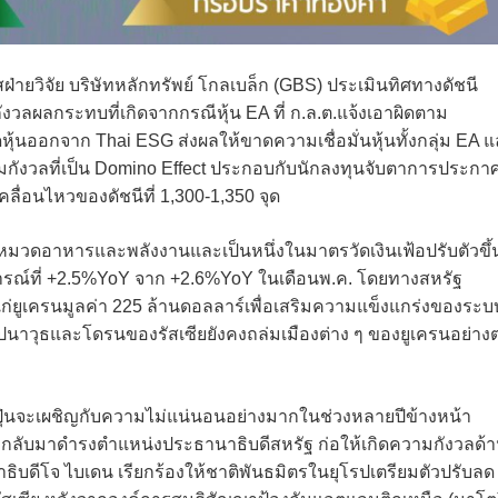
่ายวิจัย บริษัทหลักทรัพย์ โกลเบล็ก (GBS) ประเมินทิศทางดัชนี
งวลผลกระทบที่เกิดจากกรณีหุ้น EA ที่ ก.ล.ต.แจ้งเอาผิดตาม
หุ้นออกจาก Thai ESG ส่งผลให้ขาดความเชื่อมั่นหุ้นทั้งกลุ่ม EA 
ามกังวลที่เป็น Domino Effect ประกอบกับนักลงทุนจับตาการประกา
ลื่อนไหวของดัชนีที่ 1,300-1,350 จุด
บรวมหมวดอาหารและพลังงานและเป็นหนึ่งในมาตรวัดเงินเฟ้อปรับตัวขึ้
ดการณ์ที่ +2.5%YoY จาก +2.6%YoY ในเดือนพ.ค. โดยทางสหรัฐ
่ยูเครนมูลค่า 225 ล้านดอลลาร์เพื่อเสริมความแข็งแกร่งของระบ
นาวุธและโดรนของรัสเซียยังคงถล่มเมืองต่าง ๆ ของยูเครนอย่างต
 ญี่ปุ่นจะเผชิญกับความไม่แน่นอนอย่างมากในช่วงหลายปีข้างหน้า
 จะกลับมาดำรงตำแหน่งประธานาธิบดีสหรัฐ ก่อให้เกิดความกังวลด้
ิบดีโจ ไบเดน เรียกร้องให้ชาติพันธมิตรในยุโรปเตรียมตัวปรับลด