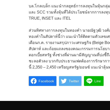
บล.โกลเบล็ก แนะนำกลยุทธ์การลงทุนในหุ้นกลุ
และ SCC รวมทั้งหุ้นที่ได้ประโยชน์จากการ
TRUE, INSET และ ITEL
ส่วนทิศทางการลงทุนในทองคำ นายณัฐวุฒิ วงศ์เย
ทองคำในสัปดาห์นี้ว่า แนะนำให้ติดตามตัวเลขเศร
เดือนก.ค. รายงานสรุปภาวะเศรษฐกิจ (Beige Book
สัปดาห์ และถ้อยแถลงของคณะกรรมการนโยบายก
ดอกเบี้ยสหรัฐ ทั้งช่วงที่ผ่านมามีสัญญาณที่บ่งชี
ชะลอตัวลง บวกกับประธานเฟดต้องการรักษาการจ
นี้ 2,350 – 2,450 เหรียญสหรัฐ/ออนซ์ แนะนำลุ
Facebook
Twitter
Line