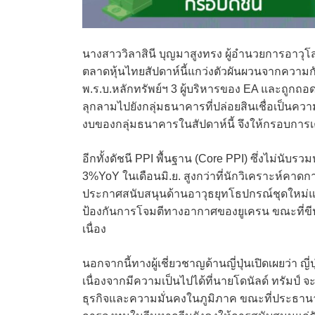
นางสาววิลาสินี บุญมาสูงทรง ผู้อำนวยการอาวุโสฝ
ตลาดหุ้นไทยสัปดาห์นี้แกว่งตัวผันผวนจากความกั
พ.ร.บ.หลักทรัพย์ฯ 3 ผู้บริหารของ EA และถูกถอด
ลุกลามไปยังกลุ่มธนาคารที่ปล่อยสินเชื่อเป็นคว
งบของกลุ่มธนาคารในสัปดาห์นี้ จึงให้กรอบการเค
อีกทั้งดัชนี PPI พื้นฐาน (Core PPI) ซึ่งไม่นั
3%YoY ในเดือนมิ.ย. สูงกว่าที่นักวิเคราะห์คา
ประกาศสนับสนุนด้านอาวุธยุทโธปกรณ์ชุดใหม่แก
ป้องกันการโจมตีทางอากาศของยูเครน ขณะที่ขีป
เนื่อง
นอกจากนี้ทางผู้เชี่ยวชาญด้านญี่ปุ่นเปิดเผยว่า
เนื่องจากมีความเป็นไปได้ที่นายโดนัลด์ ทรัมป์
ธุรกิจและความมั่นคงในภูมิภาค ขณะที่ประธานาธ