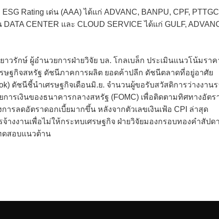
่ม ESG Rating เด่น (AAA) ได้แก่ ADVANC, BANPU, CPF, PTTGC
ลงทุน DATA CENTER และ CLOUD SERVICE ได้แก่ GULF, ADVAN
าวรักษ์ ผู้อำนวยการฝ่ายวิจัย บล. โกลเบล็ก ประเมินแนวโน้มราค
ษฐกิจสหรัฐ ดัชนีภาคการผลิต ยอดค้าปลีก ดัชนีตลาดที่อยู่อาศัย
) ดัชนีชี้นำเศรษฐกิจเดือนมิ.ย. จำนวนผู้ขอรับสวัสดิการว่างงาน
ารเงินของธนาคารกลางสหรัฐ (FOMC) เพื่อติดตามทิศทางอัตร
้ถึงการลดอัตราดอกเบี้ยมากขึ้น หลังจากตัวเลขเงินเฟ้อ CPI ล่าสุด
้างงานเพื่อไม่ให้กระทบเศรษฐกิจ ฝ่ายวิจัยมองกรอบทองคำสัปดา
้นทดสอบแนวต้าน