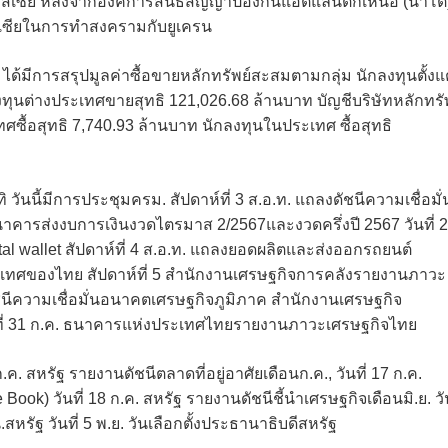
ัสเซีย หลังจากองค์การสนธิสัญญาป้องกันแอตแลนติกเหนือ (นาโต
รัสเซียในการทำสงครามกับยูเครน
ด้มีการสรุปมูลค่าซื้อขายหลักทรัพย์สะสมตามกลุ่ม นักลงทุนตั้งแต
ทุนต่างประเทศขายสุทธิ 121,026.68 ล้านบาท บัญชีบริษัทหลักทรั
ซื้อสุทธิ 7,740.93 ล้านบาท นักลงทุนในประเทศ ซื้อสุทธิ
ันนี้มีการประชุมครม. สัปดาห์ที่ 3 ส.อ.ท. แถลงดัชนีความเชื่อมั่
าคารส่งงบการเงินงวดไตรมาส 2/2567และงวดครึ่งปี 2567 วันที่ 
 wallet สัปดาห์ที่ 4 ส.อ.ท. แถลงยอดผลิตและส่งออกรถยนต์
ทศของไทย สัปดาห์ที่ 5 สำนักงานเศรษฐกิจการคลังรายงานภาวะ
นีความเชื่อมั่นอนาคตเศรษฐกิจภูมิภาค สำนักงานเศรษฐกิจ
ที่ 31 ก.ค. ธนาคารแห่งประเทศไทยรายงานภาวะเศรษฐกิจไทย
ค. สหรัฐ รายงานดัชนีตลาดที่อยู่อาศัยเดือนก.ค., วันที่ 17 ก.ค.
k) วันที่ 18 ก.ค. สหรัฐ รายงานดัชนีชี้นำเศรษฐกิจเดือนมิ.ย. วั
สหรัฐ วันที่ 5 พ.ย. วันเลือกตั้งประธานาธิบดีสหรัฐ