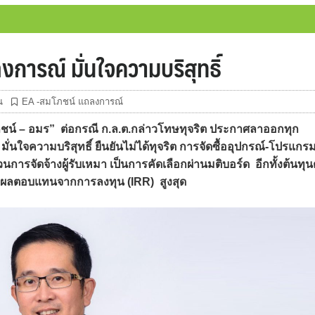
การณ์ มั่นใจความบริสุทธิ์
น
EA -สมโภชน์ แถลงการณ์
น์ – อมร” ต่อกรณี ก.ล.ต.กล่าวโทษทุจริต ประกาศลาออกทุก
ั่นใจความบริสุทธิ์ ยืนยันไม่ได้ทุจริต การจัดซื้ออุปกรณ์-โปรแกร
การจัดจ้างผู้รับเหมา เป็นการคัดเลือกผ่านมติบอร์ด อีกทั้งต้นทุน
ิดผลตอบแทนจากการลงทุน (IRR) สูงสุด