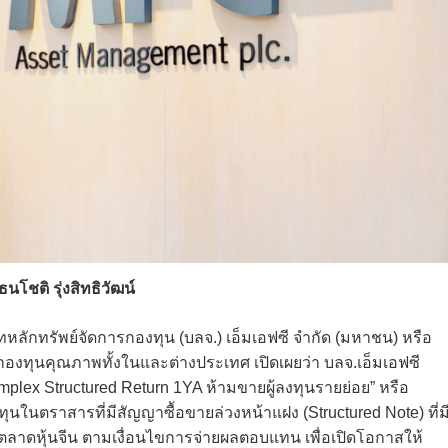
ธนโชติ รุ่งสิทธิวัฒน์
ษัทหลักทรัพย์จัดการกองทุน (บลจ.) เอ็มเอฟซี จำกัด (มหาชน) หรือ
องทุนคุณภาพทั้งในและต่างประเทศ เปิดเผยว่า บลจ.เอ็มเอฟซี
plex Structured Return 1YA ห้ามขายผู้ลงทุนรายย่อย” หรือ
ในตราสารที่มีสัญญาซื้อขายล่วงหน้าแฝง (Structured Note) ที่ม
ลาดหุ้นจีน ตามเงื่อนไขการจ่ายผลตอบแทน เพื่อเปิดโอกาสให้