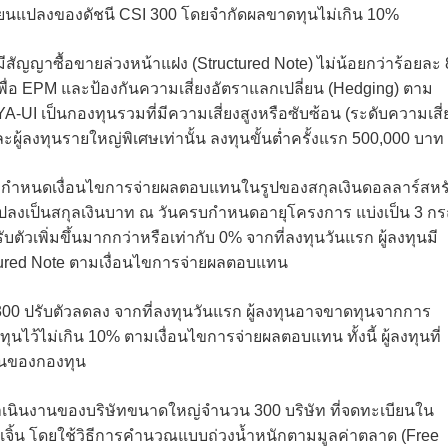
แปลงของดัชนี CSI 300 โดยจำกัดผลขาดทุนไม่เกิน 10%
ัญญาซื้อขายล่วงหน้าแฝง (Structured Note) ไม่น้อยกว่าร้อยละ 
ื่อ EPM และป้องกันความเสี่ยงอัตราแลกเปลี่ยน (Hedging) ตาม
-UI เป็นกองทุนรวมที่มีความเสี่ยงสูงหรือซับซ้อน (ระดับความเสี่
ะผู้ลงทุนรายใหญ่พิเศษเท่านั้น ลงทุนขั้นต่ำครั้งแรก 500,000 บาท
ำหนดเงื่อนไขการจ่ายผลตอบแทนในรูปของสกุลเงินดอลลาร์สหร
่อแปลงเป็นสกุลเงินบาท ณ วันครบกำหนดอายุโครงการ แบ่งเป็น 3 กร
ับตัวเพิ่มขึ้นมากกว่าหรือเท่ากับ 0% จากที่ลงทุนวันแรก ผู้ลงทุนมี
red Note ตามเงื่อนไขการจ่ายผลตอบแทน
00 ปรับตัวลดลง จากที่ลงทุนวันแรก ผู้ลงทุนอาจขาดทุนจากการ
ไว้ไม่เกิน 10% ตามเงื่อนไขการจ่ายผลตอบแทน ทั้งนี้ ผู้ลงทุนที่
วนของกองทุน
ดำเนินงานของบริษัทขนาดใหญ่จำนวน 300 บริษัท ที่จดทะเบียนใน
นเจิ้น โดยใช้วิธีการคํานวณแบบถ่วงน้ำหนักตามมูลค่าตลาด (Free