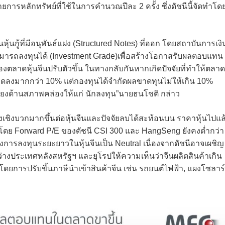
การหลักทรัพย์ที่ใช้ในการคำนวณปีละ 2 ครั้ง ซึ่งดัชนีนี้จัดทำโด
กู้ที่มีอนุพันธ์แฝง (Structured Notes) ที่ออก โดยสถาบันการเงิน
ี่สามารถลงทุนได้ (Investment Grade)เพื่อสร้างโอกาสรับผลตอบแทน
งตลาดหุ้นจีนปรับตัวขึ้น ในทางกลับกันหากเกิดปัจจัยที่ทำให้ตลาด
จะลดลงมากกว่า 10% แต่กองทุนได้จำกัดผลขาดทุนไม่ให้เกิน 10%
ี่ยงด้านสภาพคล่องให้แก่ นักลงทุน”นายธนโชติ กล่าว
องเชิงบวกมากขึ้นต่อหุ้นจีนและปัจจัยลบได้สะท้อนบน ราคาหุ้นไปแล
ต่ำ โดย Forward P/E ของดัชนี CSI 300 และ HangSeng ยังคงต่ำกว่า
มองการลงทุนระยะยาวในหุ้นจีนเป็น Neutral เนื่องจากดัชนีอาจเผชิญ
งประเทศหลังสหรัฐฯ และยุโรปให้ความเห็นว่าจีนผลิตสินค้าเกิน
การปรับขึ้นภาษีนำเข้าสินค้าจีน เช่น รถยนต์ไฟฟ้า, แผงโซลาร์