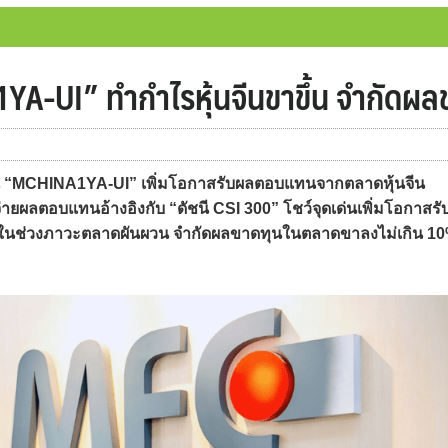
A-UI” ทำกำไรหุ้นจีนขาขึ้น จำกัดผ
ุน “MCHINA1YA-UI” เพิ่มโอกาสรับผลตอบแทนจากตลาดหุ้นจีน
ายผลตอบแทนอ้างอิงกับ “ดัชนี CSI 300” โชว์จุดเด่นเพิ่มโอกาสรั
งในช่วงภาวะตลาดผันผวน จำกัดผลขาดทุนในตลาดขาลงไม่เกิน 1