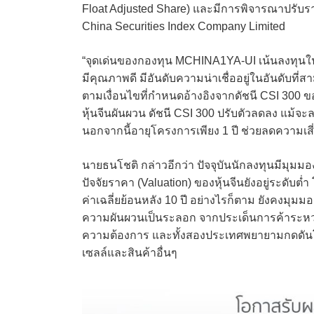
Float Adjusted Share) และมีการพิจารณาปรับราย
China Securities Index Company Limited
“จุดเด่นของกองทุน MCHINA1YA-UI เน้นลงทุนในหุ้น
มีคุณภาพดี มีอันดับความน่าเชื่ออยู่ในอันดับท
ตามเงื่อนไขที่กำหนดอ้างอิงจากดัชนี CSI 300 ขอ
หุ้นจีนผันผวน ดัชนี CSI 300 ปรับตัวลดลง แม้
นอกจากนี้อายุโครงการเพียง 1 ปี ช่วยลดความเส
นายธนโชติ กล่าวอีกว่า ปัจจุบันนักลงทุนมีมุมม
ปัจจัยราคา (Valuation) ของหุ้นจีนยังอยู่ระดับ
ค่าเฉลี่ยย้อนหลัง 10 ปี อย่างไรก็ตาม ยังคงมุม
ความผันผวนเป็นระลอก จากประเด็นการค้าระหว่า
ความต้องการ และทั้งสองประเทศพยายามกดดันโดย
เซลล์และสินค้าอื่นๆ