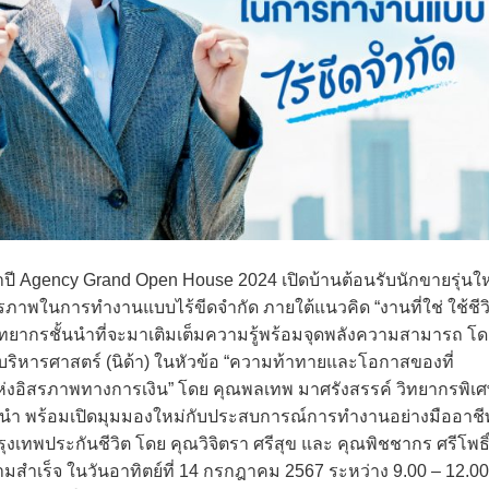
ำปี Agency Grand Open House 2024 เปิดบ้านต้อนรับนักขายรุ่นใ
ิสรภาพในการทำงานแบบไร้ขีดจำกัด ภายใต้แนวคิด “งานที่ใช่ ใช้ชีว
บวิทยากรชั้นนำที่จะมาเติมเต็มความรู้พร้อมจุดพลังความสามารถ โ
บริหารศาสตร์ (นิด้า) ในหัวข้อ “ความท้าทายและโอกาสของที่
งแห่งอิสรภาพทางการเงิน” โดย คุณพลเทพ มาศรังสรรค์ วิทยากรพิเ
ำ พร้อมเปิดมุมมองใหม่กับประสบการณ์การทำงานอย่างมืออาชี
เทพประกันชีวิต โดย คุณวิจิตรา ศรีสุข และ คุณพิชชากร ศรีโพธิ
สำเร็จ ในวันอาทิตย์ที่ 14 กรกฎาคม 2567 ระหว่าง 9.00 – 12.00