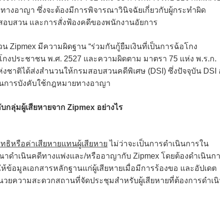
างอาญา ซึ่งจะต้องมีการพิจารณาวินิจฉัยเกี่ยวกับผู้กระทำผิด
บสวน และการสั่งฟ้องคดีของพนักงานอัยการ
ipmex มีความผิดฐาน “ร่วมกันกู้ยืมเงินที่เป็นการฉ้อโกง
ฉ้อโกงประชาชน พ.ศ. 2527 และความผิดตาม มาตรา 75 แห่ง พ.ร.ก.
่งชาติได้ส่งสำนวนให้กรมสอบสวนคดีพิเศษ (DSI) ซึ่งปัจจุบัน DSI อ
ระบวนการบังคับใช้กฎหมายทางอาญา
บกลุ่มผู้เสียหายจาก Zipmex อย่างไร
ทธิหรือค่าเสียหายแทนผู้เสียหาย
ไม่ว่าจะเป็นการดำเนินการใน
รณาดำเนินคดีทางแพ่งและ/หรืออาญากับ Zipmex โดยต้องดำเนินก
้ให้ข้อมูลเอกสารหลักฐานแก่ผู้เสียหายเมื่อมีการร้องขอ และอัปเดต
นวยความสะดวกสถานที่จัดประชุมสำหรับผู้เสียหายที่ต้องการดำเน