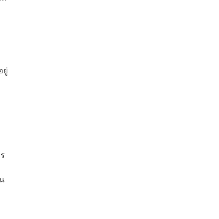
ยู่
าร
ิน