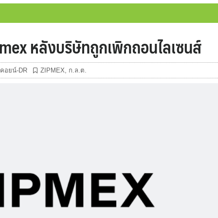
pmex หลังบริษัทถูกเพิกถอนไลเซนส์
ิทคอยน์-DR
ZIPMEX
,
ก.ล.ต.