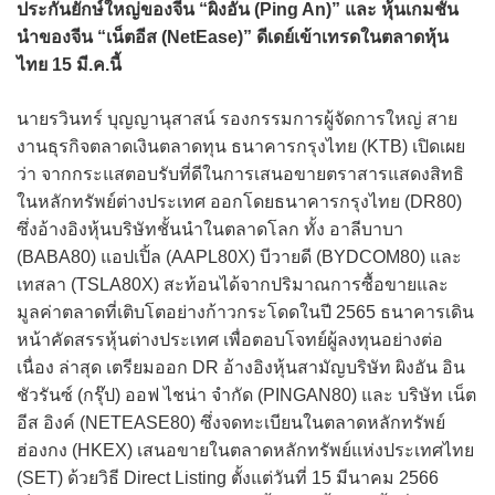
ประกันยักษ์ใหญ่ของจีน “ผิงอัน (Ping An)” และ หุ้นเกมชั้น
นำของจีน “เน็ตอีส (NetEase)” ดีเดย์เข้าเทรดในตลาดหุ้น
ไทย 15 มี.ค.นี้
นายรวินทร์ บุญญานุสาสน์ รองกรรมการผู้จัดการใหญ่ สาย
งานธุรกิจตลาดเงินตลาดทุน ธนาคารกรุงไทย (KTB) เปิดเผย
ว่า จากกระแสตอบรับที่ดีในการเสนอขายตราสารแสดงสิทธิ
ในหลักทรัพย์ต่างประเทศ ออกโดยธนาคารกรุงไทย (DR80)
ซึ่งอ้างอิงหุ้นบริษัทชั้นนำในตลาดโลก ทั้ง อาลีบาบา
(BABA80) แอปเปิ้ล (AAPL80X) บีวายดี (BYDCOM80) และ
เทสลา (TSLA80X) สะท้อนได้จากปริมาณการซื้อขายและ
มูลค่าตลาดที่เติบโตอย่างก้าวกระโดดในปี 2565 ธนาคารเดิน
หน้าคัดสรรหุ้นต่างประเทศ เพื่อตอบโจทย์ผู้ลงทุนอย่างต่อ
เนื่อง ล่าสุด เตรียมออก DR อ้างอิงหุ้นสามัญบริษัท ผิงอัน อิน
ชัวรันซ์ (กรุ๊ป) ออฟ ไชน่า จำกัด (PINGAN80) และ บริษัท เน็ต
อีส อิงค์ (NETEASE80) ซึ่งจดทะเบียนในตลาดหลักทรัพย์
ฮ่องกง (HKEX) เสนอขายในตลาดหลักทรัพย์แห่งประเทศไทย
(SET) ด้วยวิธี Direct Listing ตั้งแต่วันที่ 15 มีนาคม 2566