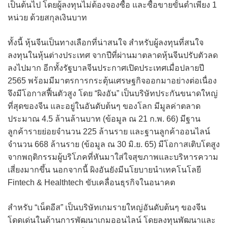
เป็นต้นไป โดยผู้ลงทุนไม่ต้องจองซื้อ และซื้อขายขั้นต่ำเพียง 1
หน่วย ด้วยสกุลเงินบาท
ทั้งนี้ หุ้นจีนเป็นทางเลือกที่น่าสนใจ สำหรับผู้ลงทุนที่สนใจ
ลงทุนในหุ้นต่างประเทศ จากปีที่ผ่านมาตลาดหุ้นจีนปรับตัวลด
ลงไปมาก อีกทั้งรัฐบาลจีนประกาศเปิดประเทศเมื่อปลายปี
2565 พร้อมมีมาตรการกระตุ้นเศรษฐกิจออกมาอย่างต่อเนื่อง
จึงมีโอกาสฟื้นตัวสูง โดย “ผิงอัน” เป็นบริษัทประกันขนาดใหญ่
ที่สุดของจีน และอยู่ในอันดับต้นๆ ของโลก มีมูลค่าตลาด
ประมาณ 4.5 ล้านล้านบาท (ข้อมูล ณ 21 ก.พ. 66) มีฐาน
ลูกค้ารายย่อยจำนวน 225 ล้านราย และฐานลูกค้าออนไลน์
จำนวน 668 ล้านราย (ข้อมูล ณ 30 มิ.ย. 65) มีโอกาสเติบโตสูง
จากพฤติกรรมผู้บริโภคที่หันมาใส่ใจสุขภาพและบริหารความ
เสี่ยงมากขึ้น นอกจากนี้ ผิงอันยังมีนโยบายนำเทคโนโลยี
Fintech & Healthtech ขับเคลื่อนธุรกิจในอนาคต
สำหรับ “เน็ตอีส” เป็นบริษัทเกมรายใหญ่อันดับต้นๆ ของจีน
โดดเด่นในด้านการพัฒนาเกมออนไลน์ โดยลงทุนพัฒนาและ