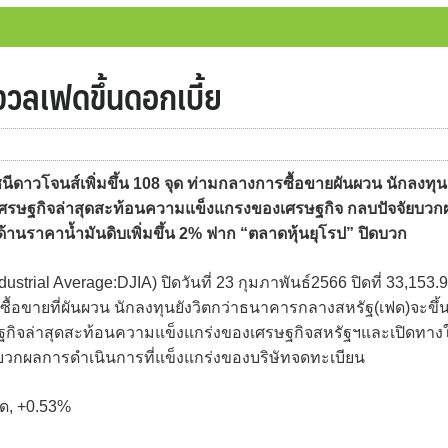
งวลเฟดขึ้นดอกเบี้ย
ดาวโจนส์เพิ่มขึ้น 108 จุด ท่ามกลางการซื้อขายผันผวน นักลงทุน
้อมูลเศรษฐกิจล่าสุดสะท้อนความแข็งแกรงของเศรษฐกิจ กลบปัจจัยบวก
้านราคาน้ำมันดิบเพิ่มขึ้น 2% ฟาก “ตลาดหุ้นยุโรป” ปิดบวก
trial Average:DJIA) ปิดวันที่ 23 กุมภาพันธ์2566 ปิดที่ 33,153.
ารซื้อขายที่ผันผวน นักลงทุนยังวิตกว่าธนาคารกลางสหรัฐ(เฟด)จะขึ้
ลเศรษฐกิจล่าสุดสะท้อนความแข็งแกร่งของเศรษฐกิจสหรัฐฯและเปิดทางใ
ยบวกผลการดำเนินการที่แข็งแกร่งของบริษัทจดทะเบียน
จุด, +0.53%