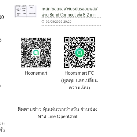
ทะลัก!ยอดจอง’พันธบัตรออมพลัส’
ผ่าน Bond Connect พุ่ง 8.2 เท่า
00
06/08/2026 20:29
5
Hoonsmart
Hoonsmart FC
(พูดคุย แลกเปลี่ยน
ก
ความเห็น)
ติดตามข่าว หุ้นเด่นระหว่างวัน ผ่านช่อง
ทาง Line OpenChat
จด
้ง