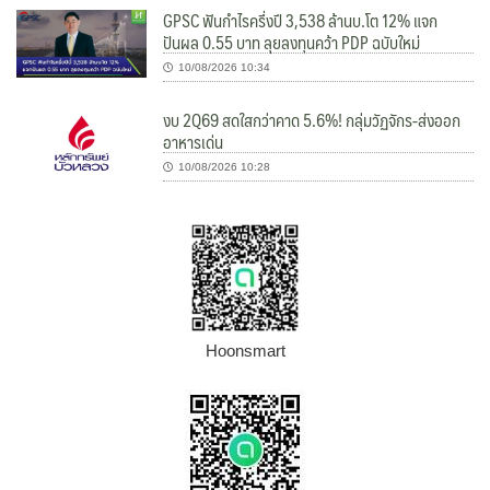
GPSC ฟันกำไรครึ่งปี 3,538 ล้านบ.โต 12% แจก
ปันผล 0.55 บาท ลุยลงทุนคว้า PDP ฉบับใหม่
10/08/2026 10:34
งบ 2Q69 สดใสกว่าคาด 5.6%! กลุ่มวัฏจักร-ส่งออก
อาหารเด่น
10/08/2026 10:28
Hoonsmart