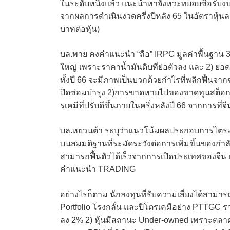
ในระดับหนึ่งแล้ว แนะนำหาจังหวะทยอยซื้อรับงบ
จากผลการดำเนินงวดครึ่งปีหลัง 65 ในอัตราหุ้นละ 0.
บาทต่อหุ้น)
บล.พาย คงคำแนะนำ “ถือ” IRPC มูลค่าพื้นฐาน 3
ใหญ่ เพราะราคาน้ำมันดิบที่ย่อตัวลง และ 2) ย
ทั้งปี 66 จะมีภาพเป็นบวกด้วยกำไรที่พลิกฟื้นจา
ปิดซ่อมบำรุง 2)การขาดหายไปของขาดทุนสต็อกน้
รเคมีที่ปรับดีขึ้นภายในครึ่งหลังปี 66 จากการที่
บล.หยวนต้า ระบุว่าแนวโน้มผลประกอบการไตรมาส
บนสมมติฐานที่ระมัดระวังต่อการเพิ่มขึ้นของกำล
สามารถฟื้นตัวได้เร็วจากการเปิดประเทศของจี
คำแนะนำ TRADING
อย่างไรก็ตาม นักลงทุนที่รับความเสี่ยงได้สามารถเ
Portfolio โรงกลั่น และปิโตรเคมีอย่าง PTTGC รา
ลง 2% 2) หุ้นมีสถานะ Under-owned เพราะตลาด