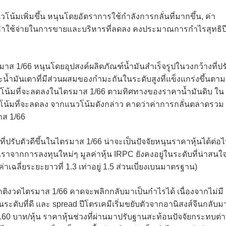
มเพิ่มขึ้น หนุนโดยอัตราการใช้กำลังการกลั่นที่มากขึ้น, ค่า
ละ ค่าใช้จ่ายในการขายและบริหารที่ลดลง คงประมาณการกำไรสุทธิป
ส 1/66 หนุนโดยอุปสงค์ผลิตภัณฑ์น้ำมันสำเร็จรูปในวงกว้างที่ปร
, และน้ำมันเตาที่มีส่วนผสมของกำมะถันในระดับสูงที่แข็งแกร่งขึ้นตาม
แนวโน้มที่จะลดลงในไตรมาส 1/66 ตามทิศทางของราคาน้ำมันดิบ ใน
โน้มที่จะลดลง จากแนวโน้มดังกล่าว คาดว่าค่าการกลั่นตลาดรวม
าส 1/66
รับตัวดีขึ้นในไตรมาส 1/66 น่าจะเป็นปัจจัยหนุนราคาหุ้นได้ต่อ
าจากการลงทุนใหม่ๆ มูลค่าหุ้น IRPC ยังคงอยู่ในระดับที่น่าสนใ
่าค่าเฉลี่ยระยะยาวที่ 1.3 เท่าอยู่ 1.5 ส่วนเบี่ยงเบนมาตรฐาน)
ติงวดไตรมาส 1/66 คาดจะพลิกกลับมาเป็นกำไรได้ เนื่องจากไม่มี
ระดับที่ดี และ spread ปีโตรเคมีเริ่มขยับตัวจากอานิสงส์จีนกลับม
่ 3.60 บาท/หุ้น ราคาหุ้นช่วงที่ผ่านมาปรับฐานสะท้อนปัจจัยกระทบต่