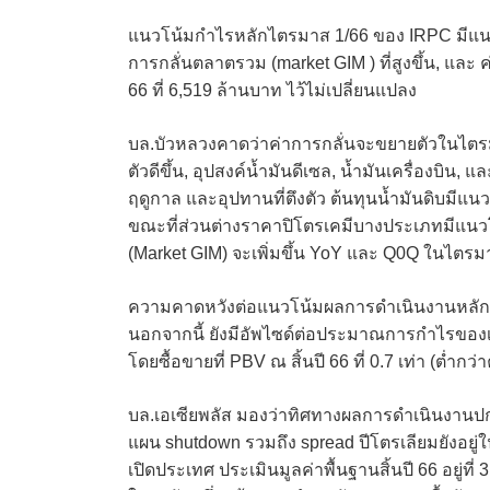
แนวโน้มกำไรหลักไตรมาส 1/66 ของ IRPC มีแนวโน้
การกลั่นตลาตรวม (market GIM ) ที่สูงขึ้น, แ
66 ที่ 6,519 ล้านบาท ไว้ไม่เปลี่ยนแปลง
บล.บัวหลวงคาดว่าค่าการกลั่นจะขยายตัวในไตรมา
ตัวดีขึ้น, อุปสงค์น้ำมันดีเซล, น้ำมันเครื่องบิน
ฤดูกาล และอุปทานที่ตึงตัว ต้นทุนน้ำมันดิบมี
ขณะที่ส่วนต่างราคาปิโตรเคมีบางประเภทมีแนว
(Market GIM) จะเพิ่มขึ้น YoY และ Q0Q ในไตรม
ความคาดหวังต่อแนวโน้มผลการดำเนินงานหลักที่ป
นอกจากนี้ ยังมีอัพไซด์ต่อประมาณการกำไรของเร
โดยซื้อขายที่ PBV ณ สิ้นปี 66 ที่ 0.7 เท่า (ต่ำกว
บล.เอเซียพลัส มองว่าทิศทางผลการดำเนินงานปก
แผน shutdown รวมถึง spread ปีโตรเลียมยังอยู่ใน
เปิดประเทศ ประเมินมูลค่าพื้นฐานสิ้นปี 66 อยู่ที