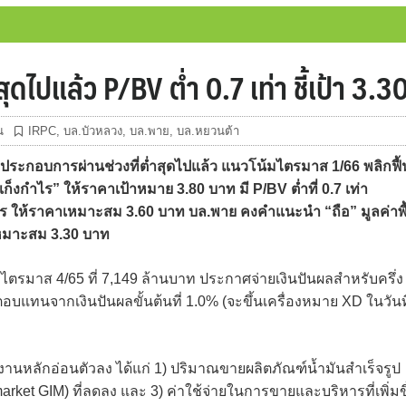
ดไปแล้ว P/BV ต่ำ 0.7 เท่า ชี้เป้า 3.
น
IRPC
,
บล.บัวหลวง
,
บล.พาย
,
บล.หยวนต้า
ะกอบการผ่านช่วงที่ต่ำสุดไปแล้ว แนวโน้มไตรมาส 1/66 พลิกฟื้
เก็งกำไร” ให้ราคาเป้าหมาย 3.80 บาท มี P/BV ต่ำที่ 0.7 เท่า
ไร ให้ราคาเหมาะสม 3.60 บาท บล.พาย คงคำแนะนำ “ถือ” มูลค่าพื
หมาะสม 3.30 บาท
ิไตรมาส 4/65 ที่ 7,149 ล้านบาท ประกาศจ่ายเงินปันผลสำหรับครึ่ง
ราตอบแทนจากเงินปันผลขั้นต้นที่ 1.0% (จะขึ้นเครื่องหมาย XD ในวันที
นงานหลักอ่อนตัวลง ได้แก่ 1) ปริมาณขายผลิตภัณฑ์น้ำมันสำเร็จรูป
rket GIM) ที่ลดลง และ 3) ค่าใช้จ่ายในการขายและบริหารที่เพิ่มข