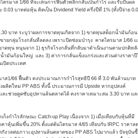
ไตรมาส 1/66 ที่จะเห็นการฟื้นตัวพลิกกลับเป็นกำไร และรับปันผล
03 บาทต่อหุ้น คิดเป็น Dividend Yield ครึ่งปีที่ 1% (ทั้งปีจ่าย 0.
.30 บาท ระบุว่าผลการขาดทุนเกิดจาก 1) ขาดทุนสต็อกน้ำมันก้อน
อดขายกลุ่มโรงกลั่นที่ลดลง เพราะปิดซ่อมบำรุง คาดไตรมาส 1/66 
กขาดทุน หนุนจาก 1) ธุรกิจโรงกลั่นที่กลับมาดำเนินงานตามปกติหลั
ำมันก้อนใหญ่ และ 3) ค่าการกลั่นแข็งแกร่งและส่วนต่างราคาป
จีนเปิดประเทศ
1/66 ฟื้นตัว คงประมาณการกำไรสุทธิปี 66 ที่ 3.0 พันล้านบาท
ังผลิตใหม่ PP ABS ทั้งนี้ ประมาณการมี Upside หากอุปสงค์
น และช่วยดูดซับอุปทานล้นตลาดได้ คงราคาเหมาะสม 3.30 บาท แล
ก็งกำไรลักษณะ Catch-up Play เนื่องจาก 1) เมื่อเทียบกับหุ้นที่มี
คาหุ้นเพิ่มขึ้น 20% ตั้งแต่ต้นไตรมาส 4/65 เทียบกับ IRPC ราคาล
กังวลต่อภาวะอุปทานล้นตลาดของ PP ABS ไปมากแล้ว ปัจจุบันซื