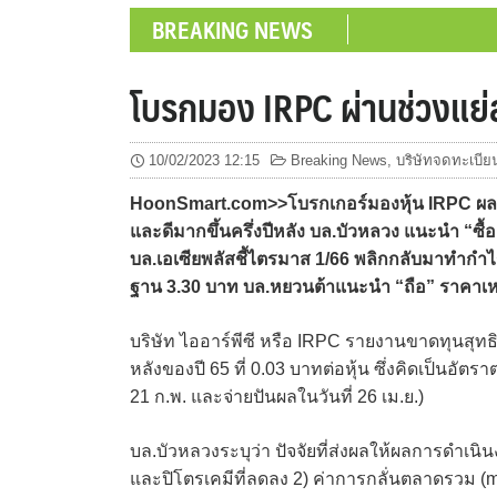
BREAKING NEWS
โบรกมอง IRPC ผ่านช่วงแย่สุ
10/02/2023 12:15
Breaking News
,
บริษัทจดทะเบีย
HoonSmart.com>>โบรกเกอร์มองหุ้น IRPC ผลปร
และดีมากขึ้นครึ่งปีหลัง บล.บัวหลวง แนะนำ “ซื้อ
บล.เอเซียพลัสชี้ไตรมาส 1/66 พลิกกลับมาทำกำ
ฐาน 3.30 บาท บล.หยวนต้าแนะนำ “ถือ” ราคาเ
บริษัท ไออาร์พีซี หรือ IRPC รายงานขาดทุนสุทธ
หลังของปี 65 ที่ 0.03 บาทต่อหุ้น ซึ่งคิดเป็นอัต
21 ก.พ. และจ่ายปันผลในวันที่ 26 เม.ย.)
บล.บัวหลวงระบุว่า ปัจจัยที่ส่งผลให้ผลการดำเนิ
และปิโตรเคมีที่ลดลง 2) ค่าการกลั่นตลาดรวม (ma