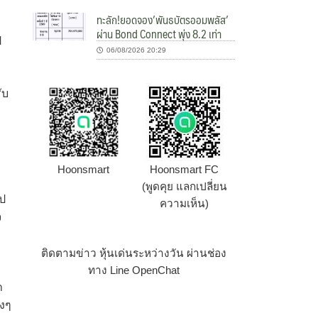
ทะลัก!ยอดจอง’พันธบัตรออมพลัส’
ผ่าน Bond Connect พุ่ง 8.2 เท่า
ี
06/08/2026 20:29
ับ
Hoonsmart
Hoonsmart FC
(พูดคุย แลกเปลี่ยน
ไป
ความเห็น)
จ
ติดตามข่าว หุ้นเด่นระหว่างวัน ผ่านช่อง
ทาง Line OpenChat
า
างๆ