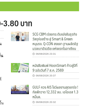
30-3.80 บาท
SCG CBM เร่งยกระดับแข่งขันธุรกิจ
วัสดุก่อสร้าง สู่ Smart & Green
หนุนรง. Q-CON สงขลา ฐานผลิตอิฐ
น
มวลเบาอัจฉริยะแห่งแรกในอาเซียน
06/08/2026 23:31
้น
หนังสือพิมพ์ HoonSmart ก้าวสู่ปีที่
9 ฉบับวันที่ 7 ส.ค. 2569
06/08/2026 20:37
่
GULF ควง AIS โชว์ผลงานสุดแกร่ง !
กัลฟ์กวาด 12,332 ลบ. เอไอเอส 1.3
หมื่นล.
06/08/2026 20:32
ึ้น