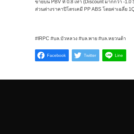
ขายบน PBV ที่ 0.8 เท่า (Discount มากกว่า -1.
ส่วนต่างราคาปิโตรเคมี PP ABS โดยค่าเฉลี่ย 1
#IRPC #บล.บัวหลวง #บล.พาย #บล.หยวนต้า
Facebook
Twitter
Line