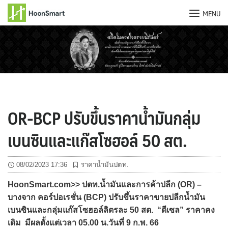
MENU
Skip
to
content
OR-BCP ปรับขึ้นราคาน้ำมันกลุ่ม
เบนซินและแก๊สโซฮอล์ 50 สต.
08/02/2023 17:36
ราคาน้ำมันปตท.
HoonSmart.com>> ปตท.น้ำมันและการค้าปลีก (OR) –
บางจาก คอร์ปอเรชั่น (BCP) ปรับขึ้นราคาขายปลีกน้ำมัน
เบนซินและกลุ่มแก๊สโซฮอล์ลิตรละ 50 สต. “ดีเซล” ราคาคง
เดิม มีผลตั้งแต่เวลา 05.00 น.วันที่ 9 ก.พ. 66