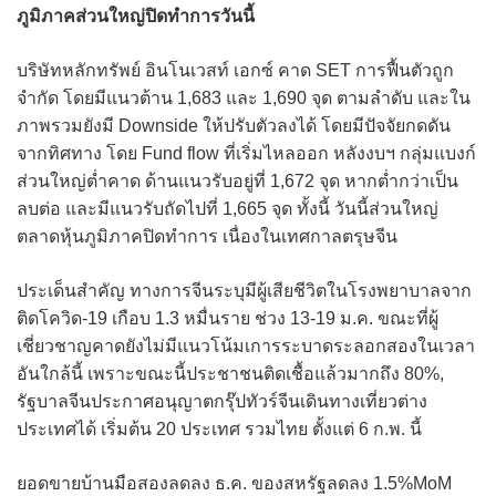
ภูมิภาคส่วนใหญ่ปิดทำการวันนี้
บริษัทหลักทรัพย์ อินโนเวสท์ เอกซ์ คาด SET การฟื้นตัวถูก
จำกัด โดยมีแนวต้าน 1,683 และ 1,690 จุด ตามลำดับ และใน
ภาพรวมยังมี Downside ให้ปรับตัวลงได้ โดยมีปัจจัยกดดัน
จากทิศทาง โดย Fund flow ที่เริ่มไหลออก หลังงบฯ กลุ่มแบงก์
ส่วนใหญ่ต่ำคาด ด้านแนวรับอยู่ที่ 1,672 จุด หากต่ำกว่าเป็น
ลบต่อ และมีแนวรับถัดไปที่ 1,665 จุด ทั้งนี้ วันนี้ส่วนใหญ่
ตลาดหุ้นภูมิภาคปิดทำการ เนื่องในเทศกาลตรุษจีน
ประเด็นสำคัญ ทางการจีนระบุมีผู้เสียชีวิตในโรงพยาบาลจาก
ติดโควิด-19 เกือบ 1.3 หมื่นราย ช่วง 13-19 ม.ค. ขณะที่ผู้
เชี่ยวชาญคาดยังไม่มีแนวโน้มเการระบาดระลอกสองในเวลา
อันใกล้นี้ เพราะขณะนี้ประชาชนติดเชื้อแล้วมากถึง 80%,
รัฐบาลจีนประกาศอนุญาตกรุ๊ปทัวร์จีนเดินทางเที่ยวต่าง
ประเทศได้ เริ่มต้น 20 ประเทศ รวมไทย ตั้งแต่ 6 ก.พ. นี้
ยอดขายบ้านมือสองลดลง ธ.ค. ของสหรัฐลดลง 1.5%MoM