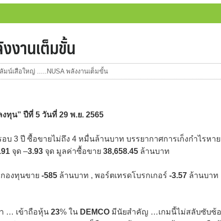
ังงานเต็มขั้น
ัมน์เสือใหญ่ .....NUSA พลังงานเต็มขั้น
ทุน” ปีที่
5
วันที่
29
พ.ย.
2565
บ 3 ปี ซื้อขายไม่ถึง 4 หมื่นล้านบาท บรรยากาศการเก็งกำไรหาย
.91
จุด –
3.93
จุด มูลค่าซื้อขาย
38,658.45
ล้านบาท
, กองทุนขาย
-585
ล้านบาท , พอร์ตเทรดโบรกเกอร์
-3.57
ล้านบาท
้า … เข้าถือหุ้น
23
% ใน
DEMCO
มีนัยสำคัญ …เกมนี้ไม่สลับซับซ้