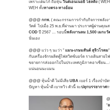
เพราะเด็มโก้ ถือหุ้น
วินด์เอนเนอยี่ โฮลดิ้ง
( WEH )
WEH ทั้ง
ทางตรง-ทางอ้อม
@@@
กกพ.
( คณะกรรมการกำกับกิจการพลังงาน
วัตต์ ไปเมื่อ 25 พ.ย.ที่ผ่านมา ประกาศผู้ผ่านคุณ
COD
ปี 2567 … รอบนี้
พลังงานลม 1,500 เมกะวัต
นั่นเอง
@@@ แว่ว ๆ นะว่า ”
แมน-เกษมสันต์ สุจิวโรดม
”
กับเครื่องจักรผลิตตู้ไฟสวิตซ์บอร์ด รางเดินสายไ
ขยายการส่งออกไปในประเทศภูมิภาคอาเซียน…แบ
แน่นอนนะแมน
@@@ หุ้นน้ำดี ไม่มีเสีย
UBA
เบอร์ 1 เรื่องบำบั
ปัญหา หุ้นน้ำดี เบาหวิว ตัวนี้ จะ
ปลุกบรรยากาศ
ก
@
“
อ