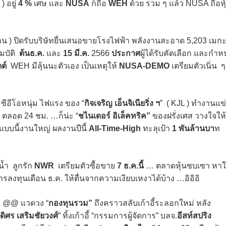
 อยู่
4 %
เศษ และ
NUSA
ก็ถือ
WEH
ด้วย รวม ๆ แล้ว NUSA ถือหุ
 ) ปิดรับบริษัทยื่นเสนอขายโรงไฟฟ้า พลังงานสะอาด 5,203 เมก
สมบัติ
ต้นธ.ค.
และ
15 มี.ค.
2566
ประกาศ
ผู้ได้รับคัดเลือก และกำ
ต์
WEH มีลุ้นนะตัวเอง เป็นเหตุให้
NUSA-DEMO
เตรียมตัวเนิ่น ๆ
 ซีอีโอหนุ่ม ไฟแรง ของ “
กิจเจริญ เอ็นจิเนียริ่ง ฯ
” ( KJL ) ทำงานแข
ฟ ตลอด 24 ชม. …ก็น่ะ “
ชไนเดอร์ อิเล็คทริค”
ของฝรั่งเศส วางใจให้
บนี้งานใหญ่ ผลงานปีนี้
All-Time-High
ทะลุเป้า
1 พันล้านบา
ท
ดน้ำ ลูกรัก
NWR
เตรียมตัวซื้อขาย
7
ธ.ค.นี้
… ตลาดหุ้นซบเซา หาใ
ารลงทุนเดือน ธ.ค. ให้ตื่นจากความเงียบเหงาได้บ้าง …อิอิอิ
 @@ แวดวง “
กองทุนรวม”
ถึงคราวสลับเก้าอี้ระลอกใหม่ หลัง
ดิศร เสริมชัยวงศ์
” ทิ้งเก้าอี้ “กรรมการผู้จัดการ” บลจ.
อีสท์สปริง