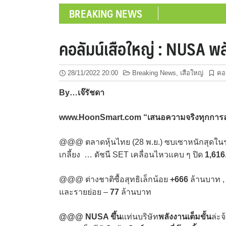
BREAKING NEWS
คอลัมน์เสือใหญ่ : NUSA พล
28/11/2022 20:00
Breaking News
,
เสือใหญ่
คอล
By…
เจ๊รัชดา
www.HoonSmart.com “
เสนอความจริงทุกการลง
@@@ ตลาดหุ้นไทย (28 พ.ย.) ซบเซาหนักสุดในรอ
เกลี้ยง … ดัชนี SET เคลื่อนไหวแคบ ๆ ปิด
1,616
@@@ ต่างชาติซื้อสุทธิเล็กน้อย
+666
ล้านบาท 
และรายย่อย –
77
ล้านบาท
@@@
NUSA ขึ้น
แท่นบริษัท
พลังงานเต็มขั้น
ล่ะจ