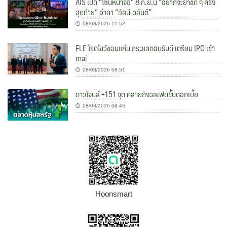
AIS เปิด “โซนหน้าจอ” 8 ก.ย.นี้ “อยากจะย้ำชัด ๆ ครั้ง
สุดท้าย” อำลา “อัสนี-วสันต์”
08/08/2026 11:52
FLE โรดโชว์ขอนแก่น กระแสตอบรับดี เตรียม IPO เข้า
mai
08/08/2026 08:51
ดาวโจนส์ +151 จุด คลายกังวลเฟดขึ้นดอกเบี้ย
08/08/2026 08:45
Hoonsmart