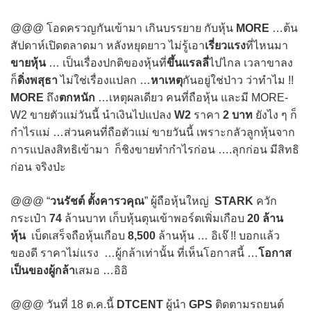
@@@ โอดครวญกันเข้ามา เกินบรรยาย กับหุ้น
MORE
…ต้น
สัปดาห์เปิดตลาดมา หลังหยุดยาว ไม่รู้เอา
เรี่ยวแรง
ที่ไหนมา
ขายหุ้น
… เป็นเรื่องปกติของหุ้นที่
ขึ้นแรลลี่
ไปไกล เวลาขาลง
ก็
ดิ่งพสุธา
ไม่ใช่เรื่องแปลก …
หาเหตุ
กันอยู่ใช่ป่าว ว่าทำไม !!
MORE
ถึง
ตกหนัก
…เหตุผลเดียว คนที่ถือหุ้น และมี MORE-
W2 ขายตัวแม่วันนี้ นำเงินไปแปลง
W2
ราคา
2 บาท
ยังไง ๆ ก็
กำไรแม่ …ส่วนคนที่ถือตัวแม่ ขายวันนี้ เพราะกลัวลูกหุ้นจาก
การแปลงสิทธิเข้ามา ก็ชิงขายทำกำไรก่อน ….ลุกก่อน มีสิทธิ
ก่อน จริงป่ะ
@@@ “
วนรัชต์ ตั้งคารวคุณ
” ผู้ถือหุ้นใหญ่
STARK
ควัก
กระเป๋า
74
ล้านบาท เก็บหุ้นตุนเข้าพอร์ตเพิ่มเกือบ
20 ล้าน
หุ้น
เบ็ดเสร็จถือหุ้นเกือบ
8,500
ล้านหุ้น … อิเจ๊ !! บอกแล้ว
ของดี ราคาไม่แรง …ผู้กล้าเท่านั้น ที่เห็นโอกาสนี้ …
โอกาส
เป็นของผู้กล้า
เสมอ …อิอิ
@@@ วันที่ 18 ต.ค.นี้
DTCENT
ผู้นำ
GPS
ติดตามรถยนต์