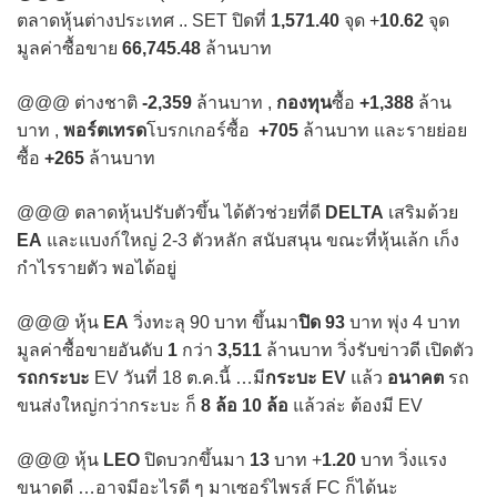
ตลาดหุ้นต่างประเทศ .. SET ปิดที่
1,571.40
จุด +
10.62
จุด
มูลค่าซื้อขาย
66,745.48
ล้านบาท
@@@ ต่างชาติ
-2,359
ล้านบาท ,
กองทุน
ซื้อ
+1,388
ล้าน
บาท ,
พอร์ตเทรด
โบรกเกอร์ซื้อ
+705
ล้านบาท และรายย่อย
ซื้อ
+265
ล้านบาท
@@@ ตลาดหุ้นปรับตัวขึ้น ได้ตัวช่วยที่ดี
DELTA
เสริมด้วย
EA
และแบงก์ใหญ่ 2-3 ตัวหลัก สนับสนุน ขณะที่หุ้นเล้ก เก็ง
กำไรรายตัว พอได้อยู่
@@@ หุ้น
EA
วิ่งทะลุ 90 บาท ขึ้นมา
ปิด 93
บาท พุ่ง 4 บาท
มูลค่าซื้อขายอันดับ
1
กว่า
3,511
ล้านบาท วิ่งรับข่าวดี เปิดตัว
รถกระบะ
EV วันที่ 18 ต.ค.นี้ …มี
กระบะ EV
แล้ว
อนาคต
รถ
ขนส่งใหญ่กว่ากระบะ ก็
8 ล้อ
10
ล้อ
แล้วล่ะ ต้องมี EV
@@@ หุ้น
LEO
ปิดบวกขึ้นมา
13
บาท +
1.20
บาท วิ่งแรง
ขนาดดี …อาจมีอะไรดี ๆ มาเซอร์ไพรส์ FC ก็ได้นะ