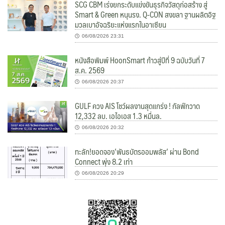
SCG CBM เร่งยกระดับแข่งขันธุรกิจวัสดุก่อสร้าง สู่
Smart & Green หนุนรง. Q-CON สงขลา ฐานผลิตอิฐ
มวลเบาอัจฉริยะแห่งแรกในอาเซียน
06/08/2026 23:31
หนังสือพิมพ์ HoonSmart ก้าวสู่ปีที่ 9 ฉบับวันที่ 7
ส.ค. 2569
06/08/2026 20:37
GULF ควง AIS โชว์ผลงานสุดแกร่ง ! กัลฟ์กวาด
12,332 ลบ. เอไอเอส 1.3 หมื่นล.
06/08/2026 20:32
ทะลัก!ยอดจอง’พันธบัตรออมพลัส’ ผ่าน Bond
Connect พุ่ง 8.2 เท่า
06/08/2026 20:29