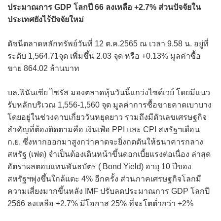
ประมาณการ GDP โลกปี 66 ลงเหลือ +2.7% ส่วนปัจจัยใน
ประเทศยังไร้ปัจจัยใหม่
ดัชนีตลาดหลักทรัพย์วันที่ 12 ต.ค.2565 ณ เวลา 9.58 น. อยู่ที่
ระดับ 1,564.71จุด เพิ่มขึ้น 2.03 จุด หรือ +0.13% มูลค่าซื้อ
ขาย 864.02 ล้านบาท
บล.ฟินันเซีย ไซรัส มองตลาดหุ้นวันนี้แกว่งไซด์เวย์ โดยมีแนว
รับหลักบริเวณ 1,556-1,560 จุด มูลค่าการซื้อขายคาดเบาบาง
โดยอยู่ในช่วงคาบเกี่ยววันหยุดยาว รวมถึงมีตัวเลขเศรษฐกิจ
สำคัญที่ต้องติดตามคือ เงินเฟ้อ PPI และ CPI สหรัฐฯเดือน
ก.ย. ซึ่งหากออกมาสูงกว่าคาดจะยิ่งกดดันให้ธนาคารกลาง
สหรัฐ (เฟด) จำเป็นต้องเดินหน้าขึ้นดอกเบี้ยแรงต่อเนื่อง ล่าสุด
อัตราผลตอบแทนพันธบัตร ( Bond Yield) อายุ 10 ปีของ
สหรัฐฯพุ่งขึ้นใกล้แตะ 4% อีกครั้ง ส่วนภาคเศรษฐกิจโลกมี
ความเสี่ยงมากขึ้นหลัง IMF ปรับลดประมาณการ GDP โลกปี
2566 ลงเหลือ +2.7% มีโอกาส 25% ที่จะโตต่ำกว่า +2%