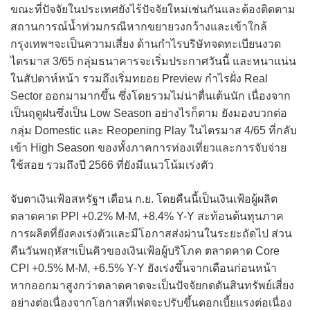
ขณะที่ปัจจัยในประเทศยังไร้ปัจจัยใหม่เช่นกันและต้องติดตาม
สถานการณ์น้ำท่วมกรณีหากขยายวงกว้างและเข้าใกล้
กรุงเทพฯจะเป็นความเสี่ยง ด้านกำไรบริษัทจดทะเบียนงวด
ไตรมาส 3/65 กลุ่มธนาคารจะเริ่มประกาศวันนี้ และหนาแน่น
ในสัปดาห์หน้า รวมถึงเริ่มทยอย Preview กำไรฝั่ง Real
Sector ออกมามากขึ้น ซึ่งโดยรวมไม่น่าตื่นเต้นนัก เนื่องจาก
เป็นฤดูฝนซึ่งเป็น Low Season อย่างไรก็ตาม ยังมองบวกต่อ
กลุ่ม Domestic และ Reopening Play ในไตรมาส 4/65 ที่กลับ
เข้า High Season ของทั้งภาคการท่องเที่ยวและการจับจ่าย
ใช้สอย รวมถึงปี 2566 ที่ยังมีแนวโน้มเร่งตัว
จับตาเงินเฟ้อสหรัฐฯ เดือน ก.ย. โดยคืนนี้เป็นเงินเฟ้อผู้ผลิต
ตลาดคาด PPI +0.2% M-M, +8.4% Y-Y สะท้อนต้นทุนภาค
การผลิตที่ยังคงเร่งตัวและมีโอกาสส่งผ่านในระยะถัดไป ส่วน
คืนวันพฤหัสฯเป็นคิวของเงินเฟ้อผู้บริโภค ตลาดคาด Core
CPI +0.5% M-M, +6.5% Y-Y ยังเร่งขึ้นจากเดือนก่อนหน้า
หากออกมาสูงกว่าตลาดคาดจะเป็นปัจจัยกดดันสินทรัพย์เสี่ยง
อย่างต่อเนื่องจากโอกาสที่เฟดจะปรับขึ้นดอกเบี้ยแรงต่อเนื่อง