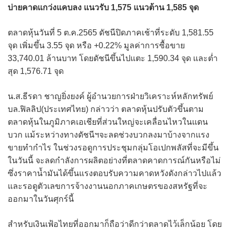
บ่ายคาดแกว่งแคบลง แนวรับ 1,575 แนวต้าน 1,585 จุด
ตลาดหุ้นวันที่ 5 ต.ค.2565 ดัชนีปิดภาคเช้าที่ระดับ 1,581.55
จุด เพิ่มขึ้น 3.55 จุด หรือ +0.22% มูลค่าการซื้อขาย
33,740.01 ล้านบาท โดยดัชนีขึ้นไปแตะ 1,590.34 จุด และต่ำ
สุด 1,576.71 จุด
น.ส.ธีรดา ชาญยิ่งยงค์ ผู้อำนวยการฝ่ายวิเคราะห์หลักทรัพย์
บล.ฟิลลิป(ประเทศไทย) กล่าวว่า ตลาดหุ้นปรับตัวขึ้นตาม
ตลาดหุ้นในภูมิภาคเอเชียที่ส่วนใหญ่จะเคลื่อนไหวในแดน
บวก แม้ระหว่างทางดัชนีฯจะลดช่วงบวกลงมาบ้างจากแรง
ขายทำกำไร ในช่วงรอดูการประชุมกลุ่มโอเปกพลัสที่จะมีขึ้น
ในวันนี้ จะลดกำลังการผลิตอย่างที่ตลาดคาดการณ์กันหรือไม่
ซึ่งราคาน้ำมันได้ขึ้นแรงตอบรับความคาดหวังดังกล่าวไปแล้ว
และรอดูตัวเลขการจ้างงานนอกภาคเกษตรของสหรัฐที่จะ
ออกมาในวันศุกร์นี้
สำหรับเงินเฟ้อไทยที่ออกมาก็ถือว่าดีกว่าตลาดไว้เล็กน้อย โดย