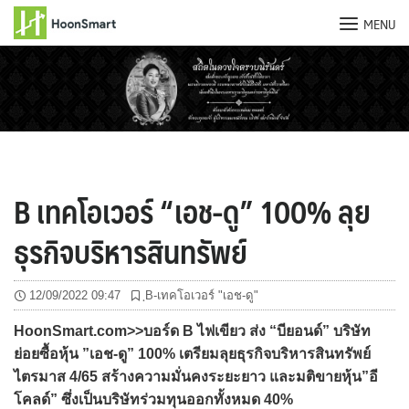
MENU
Skip
to
content
B เทคโอเวอร์ “เอช-ดู” 100% ลุย
ธุรกิจบริหารสินทรัพย์
12/09/2022 09:47
ฺB-เทคโอเวอร์ "เอช-ดู"
HoonSmart.com>>บอร์ด B ไฟเขียว ส่ง “บียอนด์” บริษัท
ย่อยซื้อหุ้น ”เอช-ดู” 100% เตรียมลุยธุรกิจบริหารสินทรัพย์
ไตรมาส 4/65 สร้างความมั่นคงระยะยาว และมติขายหุ้น”อี
โคลด์” ซึ่งเป็นบริษัทร่วมทุนออกทั้งหมด 40%