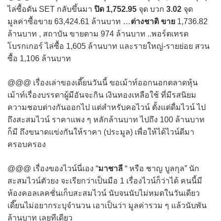
ไล่ซื้อดัน SET กลับขึ้นมา
ปิด 1,752.95
จุด บวก
3.02
จุด
มูลค่าซื้อขาย 63,424.61 ล้านบาท …
ต่างชาติ ขาย
1,736.82
ล้านบาท , สถาบัน ขายตาม 974 ล้านบาท ..พอร์ตเทรด
โบรกเกอร์ ไล่ซื้อ 1,605 ล้านบาท และรายใหญ่-รายย่อย สวน
ซื้อ 1,106 ล้านบาท
@@@ เรื่องเล่าของเดี๊ยนวันนี้ ขอเม้าท์ออกนอกตลาดหุ้น
เม้าท์เรื่องบรรดาผู้มีอันจะกิน เงินทองเหลือใช้ ที่มีรสนิยม
ความชอบต่างกันออกไป แต่สำหรับคอไวน์ ตั้งแต่ดื่มไวน์ ไป
ถึงสะสมไวน์ ราคาแพง ๆ หลักล้านบาท ไปถึง 100 ล้านบาท
ก็มี ถึงขนาดแข่งกันให้ราคา (ประมูล) เพื่อให้ได้ไวน์ดีมา
ครอบครอง
@@@ เรื่องของไวน์นี่เอง “
มาชาลี
“ หรือ ชาญ บูลกุล” นัก
สะสมไวน์ตัวยง จะเรียกว่าเป็นมือ 1 เรื่องไวน์ก็ว่าได้ คนนี้มี
ห้องคอลเลคชั่นเก็บสะสมไวน์ นับจนนับไม่หมดในวันเดียว
เดี๊ยนไม่อยากระบุจำนวน เอาเป็นว่า มูลค่ารวม ๆ แล้วนับพัน
ล้านบาท เลยทีเดียว