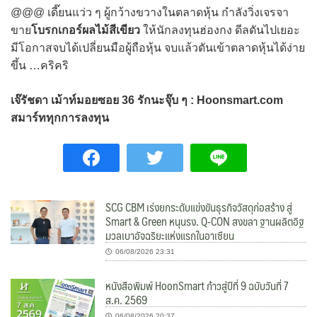
@@@ เดี๊ยนแว่ว ๆ ผู้กว้างขวางในตลาดหุ้น กำลังวิ่งเจรจา
ขาย
โบรกเกอร์ผลไม้สีเขียว
ให้นักลงทุนฮ่องกง ดีลดันไปเยอะ
มีโอกาสจบได้เปลี่ยนมือผู้ถือหุ้น จบแล้วดันเข้าตลาดหุ้นได้ง่าย
ขึ้น …คริคริ
เจ๊รัชดา เม้าท์มอยซอย 36 รักนะจุ๊บ ๆ : Hoonsmart.com
สมาร์ททุกการลงทุน
SCG CBM เร่งยกระดับแข่งขันธุรกิจวัสดุก่อสร้าง สู่
Smart & Green หนุนรง. Q-CON สงขลา ฐานผลิตอิฐ
มวลเบาอัจฉริยะแห่งแรกในอาเซียน
06/08/2026 23:31
หนังสือพิมพ์ HoonSmart ก้าวสู่ปีที่ 9 ฉบับวันที่ 7
ส.ค. 2569
06/08/2026 20:37