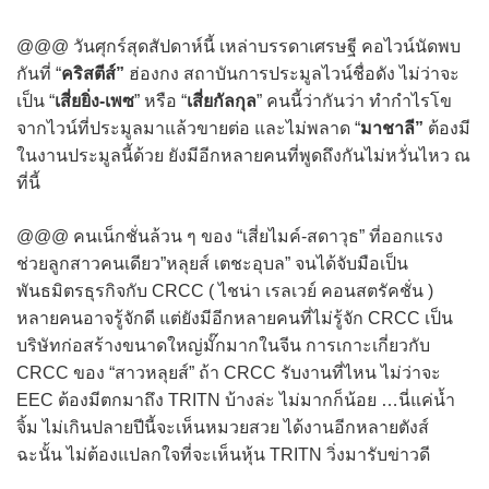
@@@ วันศุกร์สุดสัปดาห์นี้ เหล่าบรรดาเศรษฐี คอไวน์นัดพบ
กันที่ “
คริสตีส์”
ฮ่องกง สถาบันการประมูลไวน์ชื่อดัง ไม่ว่าจะ
เป็น “
เสี่ยยิ่ง-เพซ
” หรือ “
เสี่ยกัลกุล
” คนนี้ว่ากันว่า ทำกำไรโข
จากไวน์ที่ประมูลมาแล้วขายต่อ และไม่พลาด “
มาชาลี”
ต้องมี
ในงานประมูลนี้ด้วย ยังมีอีกหลายคนที่พูดถึงกันไม่หวั่นไหว ณ
ที่นี้
@@@ คนเน็กชั่นล้วน ๆ ของ “เสี่ยไมค์-สดาวุธ” ที่ออกแรง
ช่วยลูกสาวคนเดียว”หลุยส์ เตชะอุบล” จนได้จับมือเป็น
พันธมิตรธุรกิจกับ CRCC ( ไชน่า เรลเวย์ คอนสตรัคชั่น )
หลายคนอาจรู้จักดี แต่ยังมีอีกหลายคนที่ไม่รู้จัก CRCC เป็น
บริษัทก่อสร้างขนาดใหญ่มั๊กมากในจีน การเกาะเกี่ยวกับ
CRCC ของ “สาวหลุยส์” ถ้า CRCC รับงานที่ไหน ไม่ว่าจะ
EEC ต้องมีตกมาถึง TRITN บ้างล่ะ ไม่มากก็น้อย …นี่แค่น้ำ
จิ้ม ไม่เกินปลายปีนี้จะเห็นหมวยสวย ได้งานอีกหลายตังส์
ฉะนั้น ไม่ต้องแปลกใจที่จะเห็นหุ้น TRITN วิ่งมารับข่าวดี