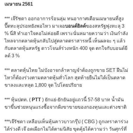
เมษายน 2561
*** เจ๊รัชดา ออกอาการร้อนลุ่ม ทนอากาศเดือนเมษายนที่สูง
ปี๊ดทะลุปรอทยังพอไหว มาเจอ
บอนด์ยิลด์
ของสหรัฐพุ่งทะลุ 3
% นี่สิ ทำเอาใจคอไม่ค่อยดี เพราะนั่นหมายความว่า เงินกำลัง
ไหลจากตลาดหุ้นกลับไปสู่ตลาดตราสารหนี้ เห็นผลจะ ๆ แล้ว
กับตลาดหุ้นสหรัฐ ดาวโจนส์ร่วงหนัก 400 จุด ตกใจกับบอนด์ยี
ลด์ 3 %
*** ตลาดหุ้นไทย ไม่บังอาจกล้าหาญจำต้องถูกขาย SET ฝืนไม่
ไหวก็ต้องร่วงตามตลาดหุ้นทั่วโลก สุดท้ายยืนไม่ได้เป็นตลาด
ขาลงและหลุด 1,800 จุด ไปโดยปริยาย
*** หุ้นปตท. (
PTT
) ยักแย่-ยักยันอยู่แถวนี้ 57-58 บาท น้ำมัน
ขาขึ้นช่วยหนุนแรงซื้อจากฝั่งขาขายของกองทุนและต่างชาติ
***เจ๊รัชดา เหลือบเห็นหุ้นคาวบาวกรุ๊ป ( CBG ) ถูกเทราคาร่วง
ได้ร่วงดี เจ๊ อดเผือกไม่ได้ตามนิสัย ขุดคุ้ยได้ความว่า วันศุกร์ที่