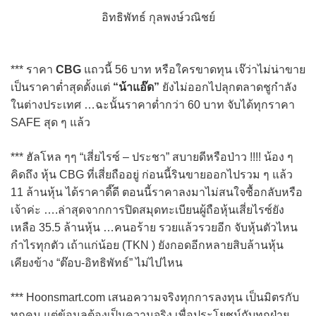
อิทธิพัทธ์ กุลพงษ์วณิชย์
*** ราคา
CBG
แถวนี้ 56 บาท หรือใครขาดทุน เจ๊ว่าไม่น่าขาย
เป็นราคาต่ำสุดตั้งแต่
“น้าแอ๊ด”
ยังไม่ออกไปลุกตลาดชูกำลัง
ในต่างประเทศ …ฉะนั้นราคาต่ำกว่า 60 บาท จับได้ทุกราคา
SAFE สุด ๆ แล้ว
*** ฮัลโหล ๆๆ “เสี่ยไรซ์ – ประชา” สบายดีหรือป่าว !!!! น้อง ๆ
คิดถึง หุ้น CBG ที่เสี่ยถืออยู่ ก่อนนี้รินขายออกไปรวม ๆ แล้ว
11 ล้านหุ้น ได้ราคาดี๊ดี ตอนนี้ราคาลงมาไม่สนใจซื้อกลับหรือ
เจ้าค่ะ ….ล่าสุดจากการปิดสมุดทะเบียนผู้ถือหุ้นเสี่ยไรซ์ยัง
เหลือ 35.5 ล้านหุ้น …คนอร้าย รวยแล้วรวยอีก จับหุ้นตัวไหน
กำไรทุกตัว เถ้าแก่น้อย (TKN ) ยังกอดอีกหลายสิบล้านหุ้น
เคียงข้าง “ต๊อบ-อิทธิพัทธ์” ไม่ไปไหน
*** Hoonsmart.com เสนอความจริงทุกการลงทุน เป็นมิตรกับ
ทุกคน แต่ข้อมูลต้องเป็นความจริง เพื่อประโยชน์กับทุกฝ่าย