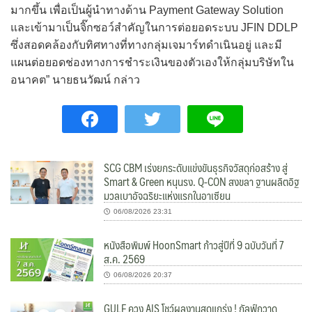
มากขึ้น เพื่อเป็นผู้นำทางด้าน Payment Gateway Solution
และเข้ามาเป็นจิ๊กซอว์สำคัญในการต่อยอดระบบ JFIN DDLP
ซึ่งสอดคล้องกับทิศทางที่ทางกลุ่มเจมาร์ทดำเนินอยู่ และมี
แผนต่อยอดช่องทางการชำระเงินของตัวเองให้กลุ่มบริษัทใน
อนาคต” นายธนวัฒน์ กล่าว
SCG CBM เร่งยกระดับแข่งขันธุรกิจวัสดุก่อสร้าง สู่
Smart & Green หนุนรง. Q-CON สงขลา ฐานผลิตอิฐ
มวลเบาอัจฉริยะแห่งแรกในอาเซียน
06/08/2026 23:31
หนังสือพิมพ์ HoonSmart ก้าวสู่ปีที่ 9 ฉบับวันที่ 7
ส.ค. 2569
06/08/2026 20:37
GULF ควง AIS โชว์ผลงานสุดแกร่ง ! กัลฟ์กวาด