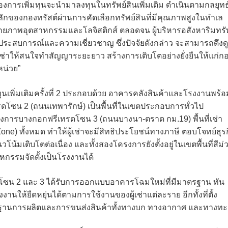
องการเพิ่มทุนจะนำมาลงทุนในทรัพย์สินเพิ่มเติม ดำเนินตามกลยุทธ
ลักของกองทรัสต์ผ่านการคัดเลือกทรัพย์สินที่มีคุณภาพสูงในทำเล
ักยภาพอุตสาหกรรมและโลจิสติกส์ ตลอดจน ผู้บริหารอสังหาริมทรั
ีประสบการณ์และความเชี่ยวชาญ ซึ่งปัจจัยดังกล่าว จะสามารถดึงด
้เช่าให้สนใจทำสัญญาระยะยาว สร้างการเติบโตอย่างยั่งยืนให้แก่ก
หน่วย”
นเพิ่มเติมครั้งที่ 2 ประกอบด้วย อาคารคลังสินค้าและโรงงานพร้อ
โซน 2 (ถนนเทพารักษ์) เป็นพื้นที่ในเขตประกอบการทั่วไป
โครงการบางกอกฟรีเทรดโซน 3 (ถนนบางนา-ตราด กม.19) พื้นที่เช่า
one) ทั้งหมด ทำให้ผู้เช่าจะมีสิทธิประโยชน์ทางภาษี ตอบโจทย์ธุร
นวโน้มเติบโตต่อเนื่อง และทั้งสองโครงการยังตั้งอยู่ในเขตพื้นที่สีม่
หกรรมจัดตั้งเป็นโรงงานได้
โซน 2 และ 3 ได้รับการออกแบบอาคารโฉมใหม่ที่มีมาตรฐาน ทัน
นให้ยืดหยุ่นได้ตามการใช้งานของผู้เช่าแต่ละราย อีกทั้งที่ตั้ง
ยงฐานการผลิตและการขนส่งสินค้าทั้งทางบก ทางอากาศ และทางทะ