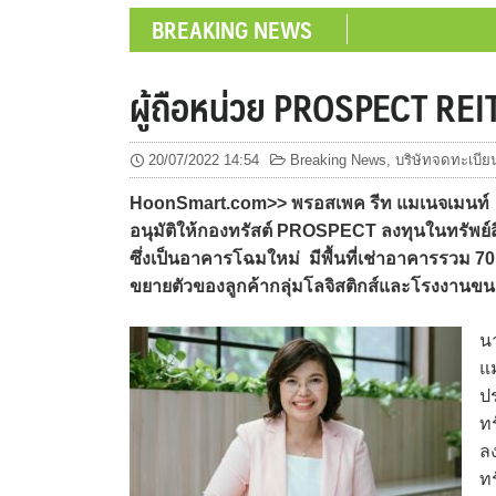
BREAKING NEWS
ผู้ถือหน่วย PROSPECT REIT
20/07/2022 14:54
Breaking News
,
บริษัทจดทะเบีย
HoonSmart.com>> พรอสเพค รีท แมเนจเมนท์ จัดประ
อนุมัติให้กองทรัสต์ PROSPECT ลงทุนในทรัพย์ส
ซึ่งเป็นอาคารโฉมใหม่ มีพื้นที่เช่าอาคารรวม 7
ขยายตัวของลูกค้ากลุ่มโลจิสติกส์และโรงงานขนาด
น
แม
ปร
ทร
ล
ทร