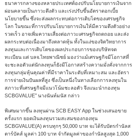
ธนาคารกลางของหลายประเทศต้องปรับนโยบายการเงินจาก
ผ่อนคลายเป็นภาวะตึงตัว และเร่งปรับขึ้นอัตราดอกเบี้ย
นโยบายขึ้น ซึ่งจะส่งผลกระทบต่อการเติบโตของเศรษฐกิจ
โลก ในขณะที่การปรับนโยบายการเงินให้มีความตึงตัวอย่าง
รวดเร็ว อาจเพิ่มความเสี่ยงต่อภาวะเศรษฐกิจถดถอย และส่ง
ผลกระทบต่อเนื่องมาถึงตลาดหุ้น ทั้งในแง่ของจิตวิทยาการ
ลงทุนและการเติบโตของผลประกอบการของบริษัทจด
ทะเบียน แต่ บลจ.ไทยพาณิชย์ มองว่าแม้เศรษฐกิจมีโอกาสที่
จะชะลอตัวแต่นักลงทุนก็ยังมีโอกาสสร้างความมั่งคั่งจากการ
ลงทุนกลุ่มหุ้นคุณค่าที่มีราคาในระดับที่เหมาะสม และอัตรา
การจ่ายเงินปันผลที่สูง ซึ่งเป็นหนึ่งในทางเลือกการลงทุนใน
สภาวะที่เศรษฐกิจมีแนวโน้มชะลอตัว จึงแนะนำกองทุน
SCBGVALUE” นางนันท์มนัส กล่าว
พิเศษมากขึ้น ลงทุนผ่าน SCB EASY App ในช่วงเสนอขาย
ครั้งแรก ยอดเงินลงทุนรวมสะสมของกองทุน
SCBGVALUE(A) ครบทุกๆ 50,000 บาท จะได้รับบัตรกำนัลส
ตาร์บัคส์ มูลค่า 100 บาท จำกัดมูลค่าของกำนัลสูงสุด 1,000