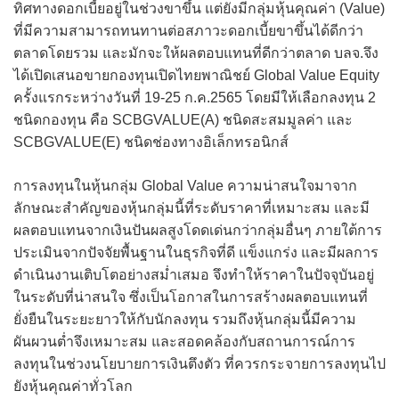
ทิศทางดอกเบี้ยอยู่ในช่วงขาขึ้น แต่ยังมีกลุ่มหุ้นคุณค่า (Value)
ที่มีความสามารถทนทานต่อสภาวะดอกเบี้ยขาขึ้นได้ดีกว่า
ตลาดโดยรวม และมักจะให้ผลตอบแทนที่ดีกว่าตลาด บลจ.จึง
ได้เปิดเสนอขายกองทุนเปิดไทยพาณิชย์ Global Value Equity
ครั้งแรกระหว่างวันที่ 19-25 ก.ค.2565 โดยมีให้เลือกลงทุน 2
ชนิดกองทุน คือ SCBGVALUE(A) ชนิดสะสมมูลค่า และ
SCBGVALUE(E) ชนิดช่องทางอิเล็กทรอนิกส์
การลงทุนในหุ้นกลุ่ม Global Value ความน่าสนใจมาจาก
ลักษณะสำคัญของหุ้นกลุ่มนี้ที่ระดับราคาที่เหมาะสม และมี
ผลตอบแทนจากเงินปันผลสูงโดดเด่นกว่ากลุ่มอื่นๆ ภายใต้การ
ประเมินจากปัจจัยพื้นฐานในธุรกิจที่ดี แข็งแกร่ง และมีผลการ
ดำเนินงานเติบโตอย่างสม่ำเสมอ จึงทำให้ราคาในปัจจุบันอยู่
ในระดับที่น่าสนใจ ซึ่งเป็นโอกาสในการสร้างผลตอบแทนที่
ยั่งยืนในระยะยาวให้กับนักลงทุน รวมถึงหุ้นกลุ่มนี้มีความ
ผันผวนต่ำจึงเหมาะสม และสอดคล้องกับสถานการณ์การ
ลงทุนในช่วงนโยบายการเงินตึงตัว ที่ควรกระจายการลงทุนไป
ยังหุ้นคุณค่าทั่วโลก