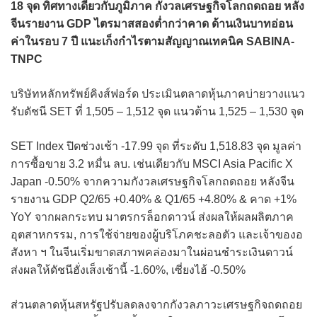
18 จุด ทิศทางเดียวกับภูมิภาค กังวลเศรษฐกิจโลกถดถอย หลัง
จีนรายงาน GDP ไตรมาสสองต่ำกว่าคาด ด้านเงินบาทอ่อน
ค่าในรอบ 7 ปี แนะเก็งกำไรตามสัญญาณเทคนิค SABINA-
TNPC
บริษัทหลักทรัพย์คิงส์ฟอร์ด ประเมินตลาดหุ้นภาคบ่ายวางแนว
รับดัชนี SET ที่ 1,505 – 1,512 จุด แนวต้าน 1,525 – 1,530 จุด
SET Index ปิดช่วงเช้า -17.99 จุด ที่ระดับ 1,518.83 จุด มูลค่า
การซื้อขาย 3.2 หมื่น ลบ. เช่นเดียวกับ MSCI Asia Pacific X
Japan -0.50% จากความกังวลเศรษฐกิจโลกถดถอย หลังจีน
รายงาน GDP Q2/65 +0.40% & Q1/65 +4.80% & คาด +1%
YoY จากผลกระทบ มาตรกรล็อกดาวน์ ส่งผลให้ผลผลิตภาค
อุตสาหกรรม, การใช้จ่ายของผู้บริโภคชะลอตัว และเจ้าของอ
สังหา ฯ ในจีนเริ่มขาดสภาพคล่องมาในผ่อนชำระเงินดาวน์
ส่งผลให้ดัชนีฮั่งเส็งเช้านี้ -1.60%, เซี่ยงไฮ้ -0.50%
ส่วนตลาดหุ้นสหรัฐปรับลดลงจากกังวลภาวะเศรษฐกิจถดถอย