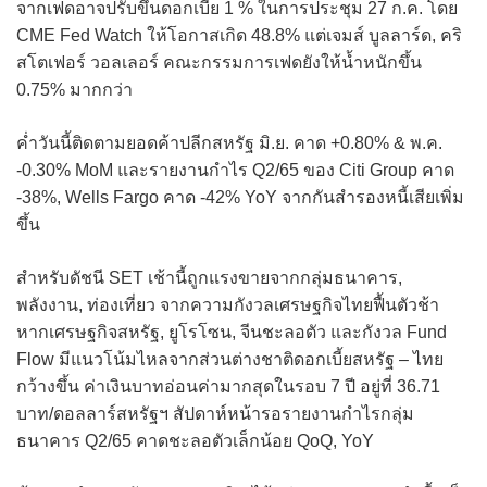
จากเฟดอาจปรับขึ้นดอกเบี้ย 1 % ในการประชุม 27 ก.ค. โดย
CME Fed Watch ให้โอกาสเกิด 48.8% แต่เจมส์ บูลลาร์ด, คริ
สโตเฟอร์ วอลเลอร์ คณะกรรมการเฟดยังให้น้ำหนักขึ้น
0.75% มากกว่า
ค่ำวันนี้ติดตามยอดค้าปลีกสหรัฐ มิ.ย. คาด +0.80% & พ.ค.
-0.30% MoM และรายงานกำไร Q2/65 ของ Citi Group คาด
-38%, Wells Fargo คาด -42% YoY จากกันสำรองหนี้เสียเพิ่ม
ขึ้น
สำหรับดัชนี SET เช้านี้ถูกแรงขายจากกลุ่มธนาคาร,
พลังงาน, ท่องเที่ยว จากความกังวลเศรษฐกิจไทยฟื้นตัวช้า
หากเศรษฐกิจสหรัฐ, ยูโรโซน, จีนชะลอตัว และกังวล Fund
Flow มีแนวโน้มไหลจากส่วนต่างชาติดอกเบี้ยสหรัฐ – ไทย
กว้างขึ้น ค่าเงินบาทอ่อนค่ามากสุดในรอบ 7 ปี อยู่ที่ 36.71
บาท/ดอลลาร์สหรัฐฯ สัปดาห์หน้ารอรายงานกำไรกลุ่ม
ธนาคาร Q2/65 คาดชะลอตัวเล็กน้อย QoQ, YoY