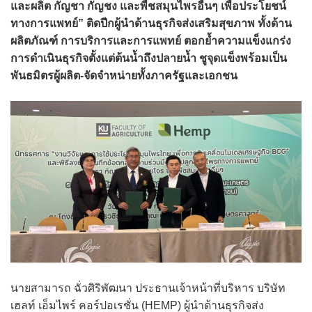
และผลิต กัญชา กัญชง และพืชสมุนไพรอื่นๆ เพื่อประโยชน์
ทางการแพทย์” ติดปีกผู้นำด้านธุรกิจส่งเสริมสุขภาพ ทั้งด้าน
ผลิตภัณฑ์ การบริการและการแพทย์ ตอกย้ำความแข็งแกร่ง
การดำเนินธุรกิจตั้งแต่ต้นน้ำถึงปลายน้ำ ชูจุดแข็งพร้อมเป็น
พันธมิตรผู้ผลิต-จัดจำหน่ายทั้งภาครัฐและเอกชน
นายสามารถ ฉั่วศิริพัฒนา ประธานเจ้าหน้าที่บริหาร บริษัท
เฮลท์ เอ็มไพร์ คอร์ปอเรชั่น (HEMP) ผู้นำด้านธุรกิจส่ง