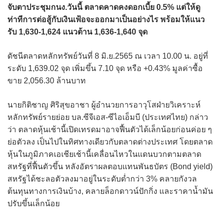
จับตาประชุมกนง.วันนี้ ตลาดคาดคงดอกเบี้ย 0.5% แต่ให้ดู
ท่าทีการต่อสู้กับเงินเฟ้อจะออกมาเป็นอย่างไร พร้อมให้แนว
รับ 1,630-1,624 แนวต้าน 1,636-1,640 จุด
ดัชนีตลาดหลักทรัพย์วันที่ 8 มิ.ย.2565 ณ เวลา 10.00 น. อยู่ที่
ระดับ 1,639.02 จุด เพิ่มขึ้น 7.10 จุด หรือ +0.43% มูลค่าซื้อ
ขาย 2,056.30 ล้านบาท
นายกิติชาญ ศิริสุขอาชา ผู้อำนวยการอาวุโสฝ่ายวิเคราะห์
หลักทรัพย์รายย่อย บล.ซีจีเอส-ซีไอเอ็มบี (ประเทศไทย) กล่าว
ว่า ตลาดหุ้นเช้านี้เปิดเทรดมาอาจฟื้นตัวได้เล็กน้อยก่อนค่อย ๆ
ย่อตัวลง เป็นไปในทิศทางเดียวกับตลาดต่างประเทศ โดยตลาด
หุ้นในภูมิภาคเอเชียเช้านี้เคลื่อนไหวในแดนบวกตามตลาด
สหรัฐที่ฟื้นตัวขึ้น หลังอัตราผลตอบแทนพันธบัตร (Bond yield)
สหรัฐได้ชะลอตัวลงมาอยู่ในระดับต่ำกว่า 3% คลายกังวล
ต้นทุนทางการเงินบ้าง, คลายล็อกดาวน์ปักกิ่ง และราคาน้ำมัน
ปรับขึ้นเล็กน้อย