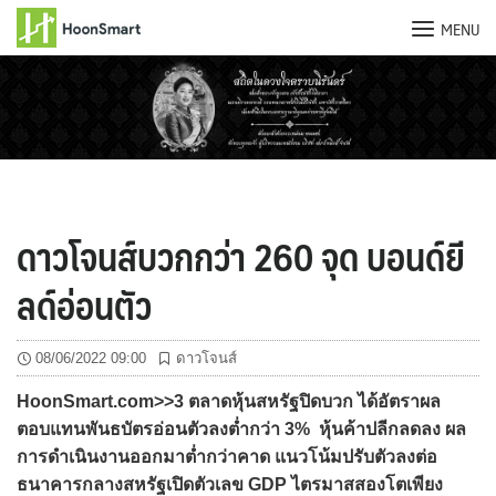
MENU
Skip
to
content
ดาวโจนส์บวกกว่า 260 จุด บอนด์ยี
ลด์อ่อนตัว
08/06/2022 09:00
ดาวโจนส์
HoonSmart.com>>3 ตลาดหุ้นสหรัฐปิดบวก ได้อัตราผล
ตอบแทนพันธบัตรอ่อนตัวลงต่ำกว่า 3% หุ้นค้าปลีกลดลง ผล
การดำเนินงานออกมาต่ำกว่าคาด แนวโน้มปรับตัวลงต่อ
ธนาคารกลางสหรัฐเปิดตัวเลข GDP ไตรมาสสองโตเพียง