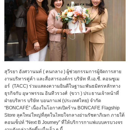
สุวีรยา อังศวานนท์ ( คนกลาง ) ผู้ช่วยกรรมการผู้จัดการสาย
งานบริหารคู่ค้า และสื่อสารองค์กร บริษัท ที.เอ.ซี. คอนซูเม
อร์ (TACC) ร่วมแสดงความยินดีในฐานะพันธมิตรหลักทาง
ธุรกิจกับ อุษาพรรณ อินทีวรวงศ์ (ขวา ) ประธานเจ้าหน้าที่
ฝ่ายบริหาร บริษัท บอนกาแฟ (ประเทศไทย) จำกัด
“BONCAFÉ” เนื่องในโอกาสเปิดร้าน BONCAFE Flagship
Store ลุคใหม่ใหญ่ที่สุดในไทยใจกลางย่านรัชดาภิเษก ภายใต้
คอนเซ็ปท์ “Next B Journey” ที่ให้บริการกาแฟแบบครบวงจร
งานดังกล่าวจัดขึ้นเมื่อเร็ว ๆ นี้