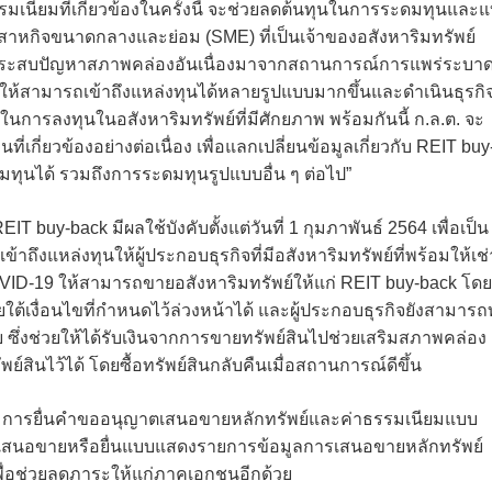
นียมที่เกี่ยวข้องในครั้งนี้ จะช่วยลดต้นทุนในการระดมทุนและแ
ิสาหกิจขนาดกลางและย่อม (SME) ที่เป็นเจ้าของอสังหาริมทรัพย์
 ซึ่งประสบปัญหาสภาพคล่องอันเนื่องมาจากสถานการณ์การแพร่ระบา
ให้สามารถเข้าถึงแหล่งทุนได้หลายรูปแบบมากขึ้นและดำเนินธุรกิ
ทุนในการลงทุนในอสังหาริมทรัพย์ที่มีศักยภาพ พร้อมกันนี้ ก.ล.ต. จะ
่ยวข้องอย่างต่อเนื่อง เพื่อแลกเปลี่ยนข้อมูลเกี่ยวกับ REIT buy
ทุนได้ รวมถึงการระดมทุนรูปแบบอื่น ๆ ต่อไป”
T buy-back มีผลใช้บังคับตั้งแต่วันที่ 1 กุมภาพันธ์ 2564 เพื่อเป็น
้าถึงแหล่งทุนให้ผู้ประกอบธุรกิจที่มีอสังหาริมทรัพย์ที่พร้อมให้เช่
-19 ให้สามารถขายอสังหาริมทรัพย์ให้แก่ REIT buy-back โดย
ต้เงื่อนไขที่กำหนดไว้ล่วงหน้าได้ และผู้ประกอบธุรกิจยังสามาร
 ซึ่งช่วยให้ได้รับเงินจากการขายทรัพย์สินไปช่วยเสริมสภาพคล่อง
สินไว้ได้ โดยซื้อทรัพย์สินกลับคืนเมื่อสถานการณ์ดีขึ้น
ียมการยื่นคำขออนุญาตเสนอขายหลักทรัพย์และค่าธรรมเนียมแบบ
ญาตเสนอขายหรือยื่นแบบแสดงรายการข้อมูลการเสนอขายหลักทรัพย์
6 เพื่อช่วยลดภาระให้แก่ภาคเอกชนอีกด้วย