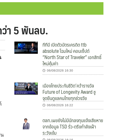
ว่า 5 พันลบ.
ทีทีบี เปิดตัวบัตรเครดิต ttb
absolute โฉมใหม่ คอนเซ็ปต์
“North Star of Traveler” เอกสิทธิ์
น
ใหม่คุ้มค่า
06/08/2026 16:30
เมืองไทยประกันชีวิต’คว้ารางวัล
Future of Longevity Award ชู
จุดยืนดูแลคนไทยทุกช่วงวัย
้
06/08/2026 16:22
ตลท.เผยยังไม่มีนักลงทุนแจ้งเสียหาย
จากข้อมูล TSD รั่ว-ตรึงกำลังเฝ้า
ระวังเข้ม
็น
06/08/2026 16:16